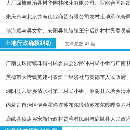
大厂回族自治县树华园林绿化有限公司、罗刚合同纠
朱庆东与北京龙海伟业商贸有限公司农村土地承包合
傅海顺与吴文堂、安阳县韩陵镇王宁后街村村民委员
土地行政确权纠纷
文章总数 41 篇
广南县珠街镇珠街村民委员会沙路冲村民小组与广南
英德市大湾镇英建村衣滩三经济社与英德市人民政府
湘阴县六塘乡清水村第三村民小组、湘阴县六塘乡清
内蒙古自治区伊金霍洛旗苏布尔嘎镇苏布尔嘎嘎查六
鹿邑县穆店乡宋新行政村贾湾村民组与鹿邑县人民政