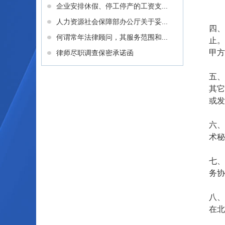
企业安排休假、停工停产的工资支...
人力资源社会保障部办公厅关于妥...
四
何谓常年法律顾问，其服务范围和...
止。
甲方
律师尽职调查保密承诺函
五
其它
或发
六
术秘
七
务协
八
在北