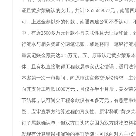
证且黄夕荣确认的支出，共计18555658.77元，南通
可。上述金额以外的付款，南通四建公司不予认可。
中，有近2500多万元付款不具关联性且无证据印证，
行流水与相关凭证分两笔记账，或是将同一笔银行流
重复记账金额高达415万元。五、原审认定黄夕荣系
体，且有权直接取得工程款属事实认定错误，适用法
本案第一次一审期间，向原审法官递交诉讼请求，主
向其支付工程款1000万元，且仅在半个月后，黄夕荣
下结算，认可尚欠工程余款仅有90多万元，有恶意串
疑，应审查双方结算过程的真实性。原审释明“黄夕
订了尾款确认单，但双方口头约定因为双方财物资料
发现有计算错误和漏项的事宜等随时可以向对方主张