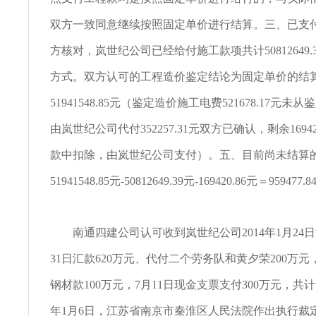
双方一致同意继续按照固定单价进行结算。三、已支
方核对，岚世纪公司已经给付施工款项共计50812649.
方式。双方认可的工程造价鉴定结论为固定单价的结
51941548.85元（鉴定造价施工电费521678.17元
由岚世纪公司代付352257.31元双方已确认，剩余1694
款中扣除，由岚世纪公司支付）。五、目前尚未结算
51941548.85元-50812649.39元-169420.86元＝959477.
南通四建公司认可收到岚世纪公司2014年1月24日
31日汇款620万元、代付二个劳务队和黄夕荣200万元
钢材款100万元，7月11日现金支票支付300万元，共计13
年1月6日，江苏省南京市秦淮区人民法院作出执行裁