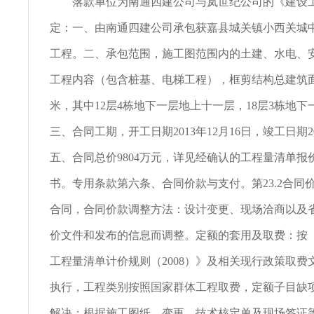
落款单位为南通四建公司与岚世纪公司的《建设工
定：一、由南通四建公司承包获嘉县城关镇小西关城
工程。二、承包范围，施工图范围内的土建、水电、
工程内容（包含桩基、电梯工程），框剪结构总建筑面积
米，其中12层4栋地下一层地上十一层，18层3栋地
三、合同工期，开工日期2013年12月16日，竣工日期20
五、合同总价9804万元，详见经确认的工程量清单报
书。专用条款第六条、合同价款与支付。第23.2合同
合同，合同价款调整方法：设计变更、现场洽商以及
价文件和发布的信息而调整。定额的套用及取费：按
工程量清单计价规则（2008）》及相关现行政策取费
执行，工程类别按照国家群体工程取费，定额子目缺
解决；根据施工图纸、变更、技术核定单及现场签证