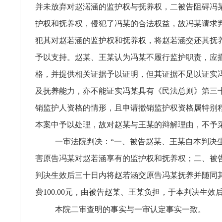
并未放弃对赵渃涵的监护权与抚养权，二被告阻碍冯
护权和抚养权，侵犯了冯某的合法权益，故冯某请求
犯其对赵若涵的监护权和抚养权，将赵若涵交还其抚
予以支持。赵某、王某认为冯某不履行监护职责，应
格，并提供相关证据予以证明，但其证据不足以证实
及抚养能力，亦不能证实冯某具有《民法总则》第三
销监护人资格的情形，且申请撤销监护权资格属特别
本案中予以处理，故对赵某与王某的辩解理由，不予
一审法院判决：“一、被告赵某、王某自本判决
害原告冯某对赵若涵享有的监护权和抚养权；二、被
判决生效后三十日内将赵若涵交原告冯某抚养并随同
费100.00元，由被告赵某、王某负担，于本判决生效
本院二审查明的事实与一审认定事实一致。