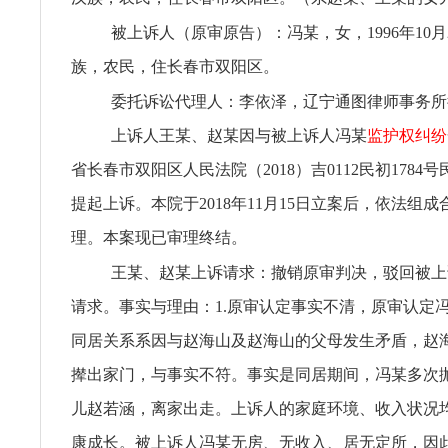
被上诉人（原审原告）：冯某，女，1996年10月
族，农民，住长春市双阳区。
委托诉讼代理人：李依泽，辽宁通图律师事务所
上诉人王某、赵某因与被上诉人冯某
监护权纠纷
省长春市双阳区人民法院（2018）吉0112民初1784
提起上诉。本院于2018年11月15日立案后，依法组
理。本案现已审理终结。
王某、赵某上诉请求：撤销原审判决，驳回被上
请求。事实与理由：1.原审认定事实不清，原审认定
同居关系系因与赵海山及赵海山的父母发生矛盾，赵
撵出家门，与事实不符。事实是同居期间，冯某多次
儿赵若涵，离家出走。上诉人的家庭环境、收入状况
康成长。被上诉人冯某无房、无收入、居无定所，因