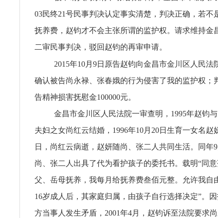
03民终21号民事判决认定事实清楚，判决正确，若不
抚养费，赵钧才不会主张所谓的监护权。请求维持金
二审民事判决，驳回赵钧的再审申请。
2015年10月9日原告赵钧向金昌市金川区人民
确认被告尚永禄、张春娥的行为侵害了我的监护权；
告精神损害抚慰金100000元。
金昌市金川区人民法院一审查明，1995年赵钧
夫妇之女尚红云结婚，1996年10月20日生育一女名赵妍。
日，尚红云病逝，赵妍随尚、张二人共同生活。同年9
尚、张二人出具了代为看护孩子的委托书。载明“同意
父、岳母抚养，我每月给抚养费叁佰元整。允许我自
16岁成人后，其家庭归属，由孩子自行选择决定”。
方当事人发生矛盾，2001年4月，赵钧诉至法院要求