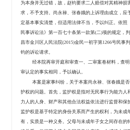
为本身并无过错，故，赵钧要求二人赔偿对其精神损
求，不予支持。尚永禄、张春娥的上诉理由成立，应
定基本事实清楚，但适用法律不当，予以纠正。依照
民事诉讼法》第一百七十条第一款第(二)项的规定，
昌市金川区人民法院(2015)金民一初字第1266号民
钧的诉讼请求。
经本院再审开庭和审查一、二审案卷材料，查明
审认定的事实相同，予以确认。
本案是家事纠纷，关于本案尚永禄、张春娥是否
护权的问题。首先，监护权是指对无民事行为能力人
力人的人身、财产和其他合法权益依法进行监督和保
监护权是基于特定的身份关系而产生的权利，为未成
有，实质是一种义务。父母与未成年子女之间存在的