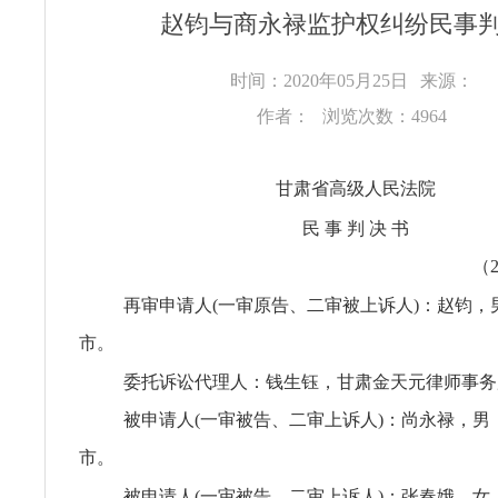
赵钧与商永禄监护权纠纷民事
时间：2020年05月25日
来源：
作者：
浏览次数：4964
甘肃省高级人民法院
民 事 判 决 书
（
再审申请人(一审原告、二审被上诉人)：赵钧，
市。
委托诉讼代理人：钱生钰，甘肃金天元律师事务
被申请人(一审被告、二审上诉人)：尚永禄，男
市。
被申请人(一审被告、二审上诉人)：张春娥，女