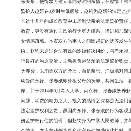
缘关系，使得双方建立非同寻常的亲情，在感情上相
监护人赵妍在3岁时生母病故，赵钧为赵妍的法定监
长达十几年的成长教育中未尽到父亲的法定监护责任
教育，更没有通过自己的行为努力维系、增进和加深
女情感疏离。本案双方当事人之间因赵妍的抚养发生
纷，赵钧未通过合法有效的途径解决纠纷，与尚永禄
行良好的沟通交流，主动担负起父亲的法定监护职责
抚养费，以消除双方的矛盾，而是懈怠、消极地对待
幼受尚永禄、张春娥即外祖父母的抚养，共同生活，
厚，并于2014年9月考入大学。尚永禄、张春娥抚养
问题，耗费的精力之大、投入的感情之深都是无法用
法定监护权利之责，虽因尚永禄、张春娥的行为客观
妍监护权行使的阻碍，但赵钧身为中学人民教师，并
个城市，本应主动创造更多便利条件加强彼此接触，