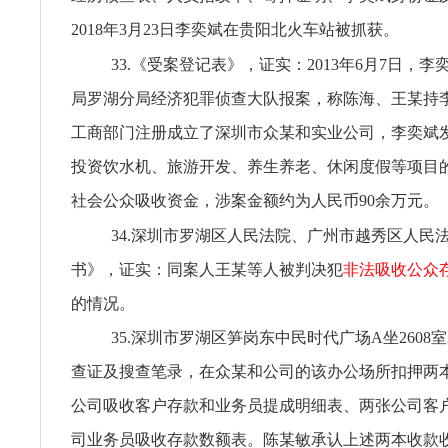
2018年3月23日李奕斌在贵阳北火车站被抓获。
33.《受案登记表》，证实：2013年6月7日，
局罗湖分局经济犯罪侦查大队报案，称陈海、王某持
工商部门注册成立了深圳市众某和实业公司，李奕斌
投资饮水机、旅游开发、养生养老、休闲度假等项目
社会公众吸收资金，涉案金额约为人民币90余万元。
34.深圳市罗湖区人民法院、广州市越秀区人民
书》，证实：同案人王某等人被判决犯
非法吸收公众
的情况。
35.深圳市罗湖区笋岗东中民时代广场A坐2608室2
查证及搜查笔录，在众某和公司的该办公场所扣押两
公司吸收客户存款和业务员提成明细表、两张公司客
司业务员吸收存款数额表。陈某敏承认上述两本收款