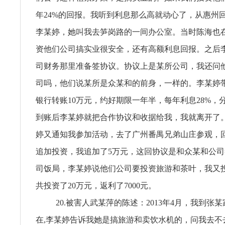
年24%的回报。我听到利息那么高就动心了，从惠州
李某婷，她叫我去笋岗路的一间办公室。当时陈海也
资他们公司搞实业很安全，还有高额利息回报。之后
司财务那里准备签协议。协议上是某所公司，我还问
司吗，他们说某所是众某和的前身，一样的。李某婷
银行转账10万元，约好期限一年半，每年利息28%，
到账后李某婷就把合作协议和收据给我，我就离开了
婷又通知我参加活动，去了广州番禺兄弟山庄参观，
追加投资，我追加了5万元，这回协议是和众某和公司
司饭局，李某婷说他们公司要投资旅游和茶叶，我又
共投资了20万元，返利了7000元。
20.被害人武某萍的陈述：2013年4月，我到张
在,李某婷告诉我她是搞旅游和卖饮水机的，问我去不