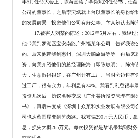
年5月任命大会上，陈海宣读了李奕斌的任命书，任
公司的董事长，之后李奕斌就上台以董事长的身份给
的发展前景，投资他们公司有好处等。卞某辨认出陈
17.被害人刘某的陈述：2012年5月左右，我经
他带我到罗湖区宝安南路广州福某年公司，告诉我说
的。后来他带我到惠州、深圳大鹏旅游等等，再后来
资，向我介绍他们的总经理陈海（即陈敏明）。陈海
大，生意做得很好，在广州开有工厂。当时旁边也有
过工厂，很有实力，年利息有24%。我看到利息很丰
投资几次后，协议名称变成《广州某所投资管理有限
书》，再后来变成《深圳市众某和实业发展有限公司
司也从蔡围屋变到笋岗路。我被骗290万元人民币，拿
息，损失大概265万元。每次投资都是黎讯带我到财
交的现金。