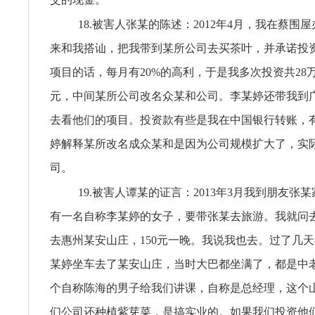
18.被害人张某的陈述：2012年4月，我在蔡围
来和我搭讪，把我带到某所公司去买茶叶，并承诺投
项目的话，每月有20%的高利，于是我多次投资共28
元，中间某所公司改名众某和公司。李某婷还带我到
去看他们的项目。投资款有些是我在中国银行转账，
婷解释某所改名成众某和是因为公司规模扩大了，实
司。
19.被害人谭某的证言：2013年3月我到朋友张
有一名自称李某婷的女子，要带张某去旅游。我就问
去惠州某安山庄，150元一晚。我说我也去。过了几
某婷坐车去了某安山庄，当时大巴都坐满了，都是中
个自称陈海的男子给我们讲课，自称是总经理，这个
们公司还种植紫芽菜，是搞实业的。如果我们投资他