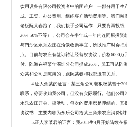
饮用设备有限公司投资者中的困难户，一部分用于生
成、工资、办公费用、组织客户活动费用等。我们融
老板阮某春跑了，我们接手公司运作，只要肯再投钱
20%-50%不等），公司会在半年或一年内连同原投
与南沙区永乐农庄在洽谈收购事宜，所以推广时会把
点。目前与农庄有签订转让经营权协议，价格6000万
付。陈海在福某年深圳分公司提成26%，员工再从陈海
众某和公司是陈海的，跟阮某春和我都没有关系。
4.证人余某的证言：某三角公司老板杨某曾于20
联系，称要收购我公司，但没有实际履行。他们公司
永乐农庄开会、搞活动，每次的费用都是即结的。其
协议书，主要内容为永乐公司给某三角来农庄消费以
5.证人李某君的证言：我2011生4月开始陆续