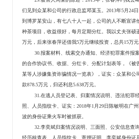
们见到众某和公司的行政总监邓某玉。2013年5月24
到博罗某安山，有七八十人一起，公司的人不断宣讲
种茶项目，收益很好，每月定期分红。我以丈夫张硕逊
万元，后来张春萍还借我5万元继续投资，总共15万元
30.报案材料、线索交办通知、经济犯罪案件报
的合作协议书、收据、分红卡、分配计划表等，《被
某等人涉嫌集资诈骗情况一览表》，证实：众某和公
款878.5万元，归还利息5.638万元。
31.在逃人员登记表、归案情况说明、违法犯罪
照、人员指纹卡、证实：2018年1月29日陈敏明在广
波的身份证乘火车时被抓获。
32.李奕斌归案情况说明、三面照、公安信息查
经历核查表、人员指纹卡、寄押证明、李奕斌身份证