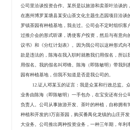
公司里洽谈投资合作。某所是以旅游和卖茶叶洽谈的
在惠州博罗某塘县某安山茶文化主题生态园项目洽谈
罗镇茶园有种植基地，我去过。公司会不定时组织客
过推介会的形式听课，诱使客户投资，然后与有意向
议书》和《分红计划表》。因为我公司以这种形式向
款是违法的，陈海在我入职时就教我们用假名，所以
用假名。我的假名叫邓锋。陈海（即陈敏明）带我到
园有种植基地，但我不知道是否是我公司的。
12.证人邓某玉的证言：我是众某和行政总监。
业务由陈海（即陈敏明）一手包办，在宝安还有分公
负责人。公司从事旅游开发、茶叶的种植，自称拥有
种植和开发的3万亩茶园，购买番禺化龙镇的山庄开
大业务。公司推出两种投资业务，一种三年期，年利率