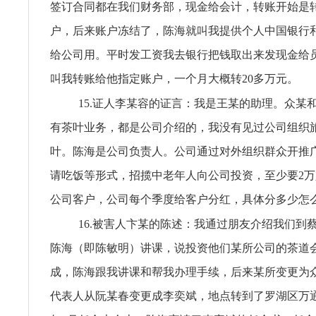
签订合同都在我们财务部，现金给会计，转账开始是
户，后来账户冻结了，陈海就叫我提供个人中国银行
给公司用。平时发工资我去银行把钱取出来发现金给
叫我转账给他指定账户，一个月大概转20多万元。
15.证人李某容的证言：我是王某的助理。众某
有茶叶业务，都是公司介绍的，我没有见过公司组织
叶。陈海是公司负责人。公司通过对外组织群众开推
请吃饭等形式，招揽中老年人向公司投资，至少要2
公司客户，公司每个季度给客户分红，具体分多少怎
16.被害人卞某的陈述：我通过朋友介绍我们到蔡
陈海（即陈敏明）讲课，说投资他们某所公司的茶道
成，陈海跟我讲课和帮我办理手续，后来某所变更为
代表人从阮某春变更成李奕斌，地点转到了罗湖区万通大厦