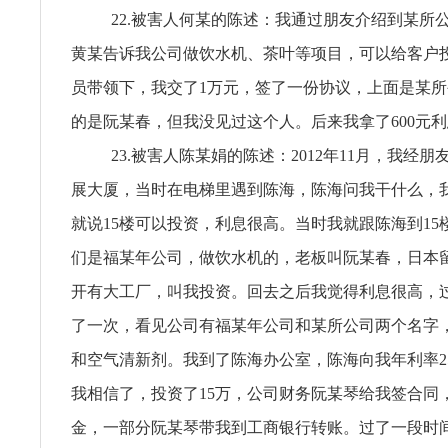
22.被害人何某的陈述：我通过朋友介绍到某所
黄某告诉我公司做饮水机、茶叶等项目，可以给客户
员带领下，我交了1万元，签了一份协议，上面是某
的是阮某春，但我没见过这个人。后来我拿了600元
23.被害人陈某娟的陈述：2012年11月，我经
展大厦，当时在电梯里遇到陈海，陈海问我干什么，我
就说15楼可以投资，利息很高。当时我就跟陈海到15
们是福某年公司，做饮水机的，老板叫阮某春，日本
开有大工厂，叫我投资。回去之后我觉得利息很高，
了一次，看见公司有福某年公司和某所公司两个名字
和空气清新剂。我到了陈海办公室，陈海向我年利率2
我相信了，投资了15万，公司财务阮某琴给我签合同
金，一部分阮某琴带我到工商银行转账。过了一段时间