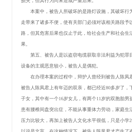
损失，但其行为尚未造成严重后果。
本案中，被告人所破坏的是路灯设施，其破坏行为
走带来了诸多不便，使有关部门必须对该相关路段予
路，但其危害后果也仅止于此，给社会生产和社会生
果。
第五、被告人是以盗窃电缆获取非法利益为犯罪目
设备的主观恶意较小，被告人是偶犯。
在办理本案的过程中，辩护人曾经到被告人陈凤君
被告人陈凤君上有年迈的双亲，都已经近80多岁了，
子女，其中有一个16岁女儿，有两个11岁的双胞胎男
患有腰椎间盘突出症，不能从事重体力劳动，家庭生
压力比较大，再加上被告人文化水平很低，只是小学
以说是文盲，在这种情况下，被告人陈凤君才产生了