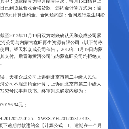
其中：货款结算为每月结算两次，每月15日结算上
月25日已到货且验收合格货款；违约金计算方式为：被
每吨加5元计算违约金。合同还约定：合同履行发生纠纷
012年11月19日双方对账确认天和众成公司累
青海黄河公司与内蒙古鑫旺再生资源有限公司（以下简称
。经天和众成公司催告， 2012年11月19日内蒙
其支付。后青海黄河公司与内蒙鑫旺公司均拒绝支
。
误，天和众成公司上诉到北京市第二中级人民法
河公司不服违约金计算，上诉到北京市第二中级人
民终7252号民事判决书。终审判决确定内容为：
156.94元；
0527-0125、XWZS-YH-20120531-0133、
《材料采购合同》项下逾期付款违约金【计算公式：1、逾期在一个月