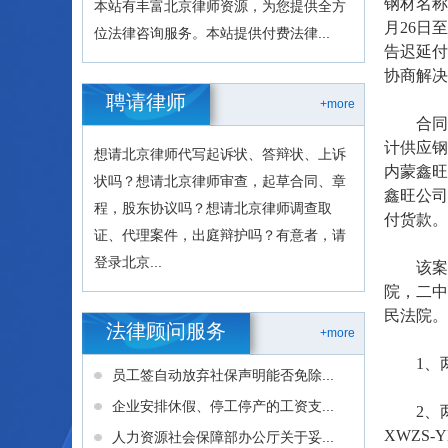
钢材名称
本站有丰富北京律师资源，为您提供全方
月26日
位法律咨询服务。本站提供付费法律...
告迟延付
协商解决
聘请律师
+more
合同签订
计供应钢
想请北京律师代写起诉状、答辩状、上诉
内蒙鑫旺
状吗？想请北京律师审查，起草合同、章
鑫旺公司
程，股东协议吗？想请北京律师调查取
付货款。
证、代理案件，出庭辩护吗？有意者，请
登录北京...
该案争
院，二中
民法院。
法律顾问服务
+more
1、两被
员工签自动放弃社保声明能否免除...
企业安排休假、停工停产的工资支...
2、两被告支
XWZS-
人力资源社会保障部办公厅关于妥...