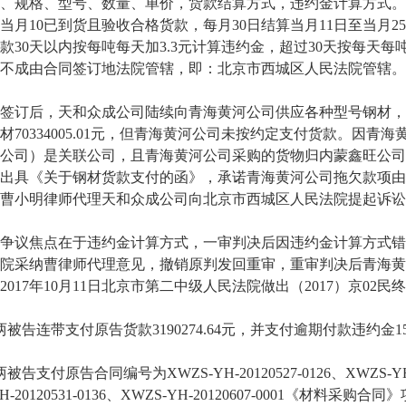
、规格、型号、数量、单价，货款结算方式，违约金计算方式。
至当月10已到货且验收合格货款，每月30日结算当月11日至当
款30天以内按每吨每天加3.3元计算违约金，超过30天按每天
不成由合同签订地法院管辖，即：北京市西城区人民法院管辖。
后，天和众成公司陆续向青海黄河公司供应各种型号钢材，截至2
材70334005.01元，但青海黄河公司未按约定支付货款。因
公司）是关联公司，且青海黄河公司采购的货物归内蒙鑫旺公司使用
出具《关于钢材货款支付的函》，承诺青海黄河公司拖欠款项由
曹小明律师代理天和众成公司向北京市西城区人民法院提起诉讼
议焦点在于违约金计算方式，一审判决后因违约金计算方式错
院采纳曹律师代理意见，撤销原判发回重审，重审判决后青海黄
2017年10月11日北京市第二中级人民法院做出（2017）京02
告连带支付原告货款3190274.64元，并支付逾期付款违约金1539
付原告合同编号为XWZS-YH-20120527-0126、XWZS-YH-2012
YH-20120531-0136、XWZS-YH-20120607-0001