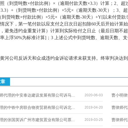
照（到货吨数×付款比例）×（逾期付款天数×3.3）计算；2、
天×3.3）+（到货吨数×付款比例）×5元×（逾期天数-30天）；3
）+（到货吨数×付款比例）×5元×（逾期天数-30天）+Y[以未
情况下，第一笔付款以应支付之日次日起扣除60天后开始计算
，避免违约金重复计算）计算到实际给付之日止（最后日期不超过2
率上浮50%为标准计算]；3 上述公式中到货吨数、逾期天数、
河公司反诉天和众成违约金诉讼请求未获支持。终审判决达到
文章
师代理的中安泰达建设发展有限公司诉马...
曹小明律
2020-06-03
理的中铁中房联合物资贸易有限公司诉北...
曹律师代
2019-04-20
理的张国英诉广州市建筑置业有限公司票...
曹律师代
2019-03-25