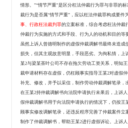
情形。”“情节严重”是区分枉法仲裁行为罪与非罪的
裁行为是否属“情节严重”，应以枉法仲裁罪构成要件
事、行政枉法裁判罪
的立案标准，综合考虑枉法仲裁
仲裁行为实施的方式和手段、行为人的动机和目的等
虽然上诉人曾德明制作的虚假仲裁调解书最终未造成
损失，但其主观故意明显，手段恶劣。为徇私情，上
某2与梁某茶叶公司不存在拖欠劳动工资关系，明知王
裁申请材料存在虚假，仍枉顾事实指导王某2对虚假
补充、修改，并予以采信，制作劳动仲裁调解笔录，
在王某2持仲裁调解书向法院申请执行未果后，上诉
假仲裁调解书用于向法院申请执行的情况下，仍按王
顾事实修改调解笔录，还违反程序完善了仲裁案件立
制作了仲裁调解书，帮助王某2进行虚假诉讼。上诉