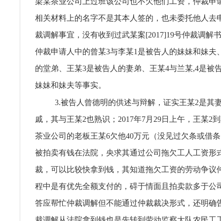
梁某茶业公司上过班该公司也不欠他们工资，仲裁申
相关材料上的名字不是其本人签的，也未委托他人去
裁调解事宜，没有收到过武某案[2017]19号仲裁调
仲裁申请人中的曾某3与李某1是被告人的妹妹和妹夫
的堂弟、王某3是被告人的妻弟、王某4与兰某,4是被告
妹妹和妹夫等事实。
3.被告人曾德明的供述与辩解，证实王某2是其妻
戚，其与王某2也熟识；2017年7月29日上午，王某2
茶业公司的老板王某6欠他40万元（没见过欠条或借
被拍卖有钱在法院，央求其通过公司拖欠工人工资形
裁，可以比较快拿到钱，其知道拖欠工资的劳动争议
程中是有优先全额支付的，碍于情面且拍卖款多于公
答应帮忙仲裁调解但不能通过仲裁裁决形式，还明确
裁调解从法院拿到钱也是先转到劳动监察大队农民工