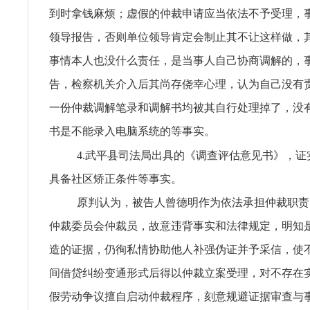
到时拿钱麻烦；虚假的仲裁申请应当依法不予受理，
领导报告，否则单位领导肯定会制止其不让这样做，
事情本人也没什么责任，是当事人自己协商调解的，
告，检察机关介入后其尚存侥幸心理，认为自己没有
一份仲裁调解笔录和调解书均被其自行处理掉了，没
书是不能录入电脑系统的等事实。
4.武平县司法局出具的《调查评估意见书》，证
具备社区矫正条件等事实。
原判认为，被告人曾德明作为依法承担仲裁职责
仲裁委员会仲裁员，故意违背事实和法律规定，明知
造的证据，仍徇私情协助他人补强伪证并予采信，使
间借贷纠纷变通形式后得以仲裁立案受理，对不存在
假劳动争议擅自启动仲裁程序，刻意规避证据审查与