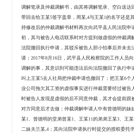
调解笔录及仲裁调解书，由其将调解笔录、空白送达
带回去给王某5签字盖章，周某,4与王某1的名字还是
持修改后的仲裁调解书材料再次向武平县人民法院申
初，其与被告人电话联系时对方提到做虚假的仲裁调
法院撤回执行申请，其驳斥被告人胆小怕事后并未去
请；2017年8月16日，武平县人民检察院的工作人员
调解的事，其意识到可能违法后向法院撤回了执行申
叫上王某5去人社局把仲裁申请也撤回了；把王某6个
业公司拖欠其工资的虚假事实进行仲裁需要经过被告
时被告人发现是虚假的后不同意仲裁，其才会提前跟
对方同意后才去做；仲裁调解申请人中有曾德明的妹
某1、曾德明的堂弟曾某1、王某11的弟弟王某3、王某
二妹夫兰某,4；其向法院申请执行时提交的授权委托