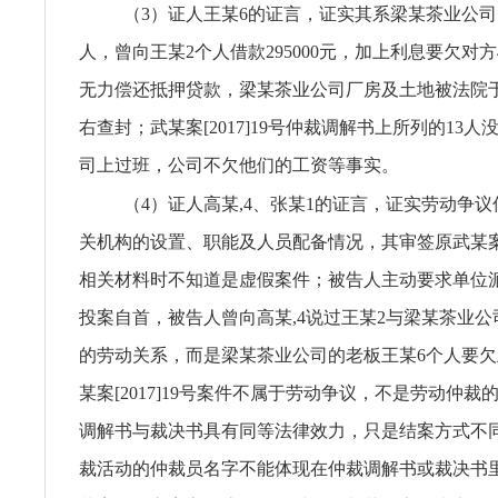
（3）证人王某6的证言，证实其系梁某茶业公
人，曾向王某2个人借款295000元，加上利息要欠对方
无力偿还抵押贷款，梁某茶业公司厂房及土地被法院于2
右查封；武某案[2017]19号仲裁调解书上所列的13
司上过班，公司不欠他们的工资等事实。
（4）证人高某,4、张某1的证言，证实劳动争
关机构的设置、职能及人员配备情况，其审签原武某案[2
相关材料时不知道是虚假案件；被告人主动要求单位
投案自首，被告人曾向高某,4说过王某2与梁某茶业
的劳动关系，而是梁某茶业公司的老板王某6个人要欠
某案[2017]19号案件不属于劳动争议，不是劳动仲
调解书与裁决书具有同等法律效力，只是结案方式不
裁活动的仲裁员名字不能体现在仲裁调解书或裁决书