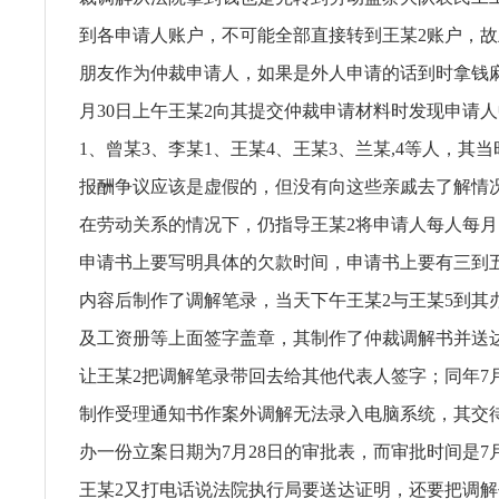
到各申请人账户，不可能全部直接转到王某2账户，故
朋友作为仲裁申请人，如果是外人申请的话到时拿钱麻烦
月30日上午王某2向其提交仲裁申请材料时发现申请
1、曾某3、李某1、王某4、王某3、兰某,4等人，其
报酬争议应该是虚假的，但没有向这些亲戚去了解情
在劳动关系的情况下，仍指导王某2将申请人每人每
申请书上要写明具体的欠款时间，申请书上要有三到
内容后制作了调解笔录，当天下午王某2与王某5到其
及工资册等上面签字盖章，其制作了仲裁调解书并送
让王某2把调解笔录带回去给其他代表人签字；同年7月
制作受理通知书作案外调解无法录入电脑系统，其交
办一份立案日期为7月28日的审批表，而审批时间是7
王某2又打电话说法院执行局要送达证明，还要把调