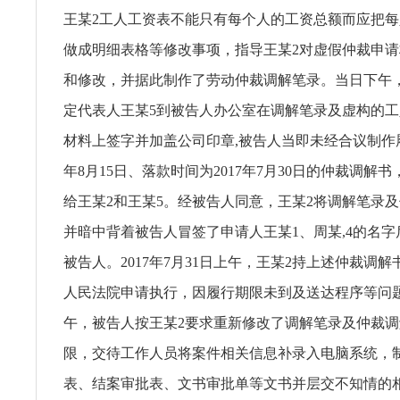
王某2工人工资表不能只有每个人的工资总额而应把
做成明细表格等修改事项，指导王某2对虚假仲裁申
和修改，并据此制作了劳动仲裁调解笔录。当日下午
定代表人王某5到被告人办公室在调解笔录及虚构的
材料上签字并加盖公司印章,被告人当即未经合议制作履
年8月15日、落款时间为2017年7月30日的仲裁调解
给王某2和王某5。经被告人同意，王某2将调解笔录
并暗中背着被告人冒签了申请人王某1、周某,4的名
被告人。2017年7月31日上午，王某2持上述仲裁调
人民法院申请执行，因履行期限未到及送达程序等问
午，被告人按王某2要求重新修改了调解笔录及仲裁
限，交待工作人员将案件相关信息补录入电脑系统，
表、结案审批表、文书审批单等文书并层交不知情的