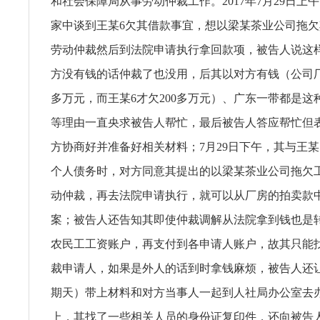
和社会保障局从事劳动仲裁工作。2017年7月29日上
家中谈到王某6欠其借款事宜，想以梁某茶业公司拖
劳动仲裁然后到法院申请执行拿回款项，被告人说这
方没有钱的话仲裁了也没用，后其以对方有钱（公司厂
多万元，而王某6才欠200多万元）、广东一带都是这
等理由一直央求被告人帮忙，最后被告人答应帮忙但
方协商好并准备好相关材料；7月29日下午，其与王某
个人债务时，对方同意其提出的以梁某茶业公司拖欠
动仲裁，再去法院申请执行，就可以从厂房的拍卖款
案；被告人还告知其即使仲裁调解从法院拿到钱也是
农民工工资账户，再支付到各申请人账户，故其只能
裁申请人，如果是外人的话到时拿钱麻烦，被告人还让
期天）带上材料和对方当事人一起到人社局办公室去办
上，其找了一些相关人员的身份证复印件，还向被告人