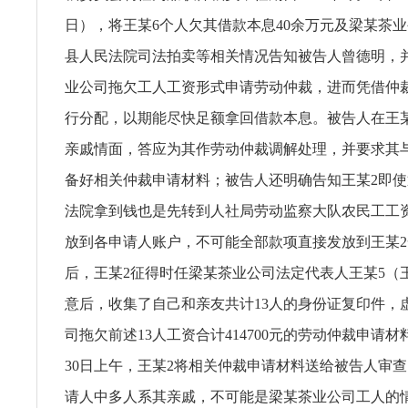
日），将王某6个人欠其借款本息40余万元及梁某茶
县人民法院司法拍卖等相关情况告知被告人曾德明，
业公司拖欠工人工资形式申请劳动仲裁，进而凭借仲
行分配，以期能尽快足额拿回借款本息。被告人在王
亲戚情面，答应为其作劳动仲裁调解处理，并要求其
备好相关仲裁申请材料；被告人还明确告知王某2即
法院拿到钱也是先转到人社局劳动监察大队农民工工
放到各申请人账户，不可能全部款项直接发放到王某
后，王某2征得时任梁某茶业公司法定代表人王某5（
意后，收集了自己和亲友共计13人的身份证复印件，
司拖欠前述13人工资合计414700元的劳动仲裁申请材料
30日上午，王某2将相关仲裁申请材料送给被告人审
请人中多人系其亲戚，不可能是梁某茶业公司工人的