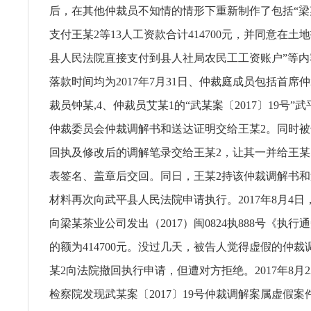
后，在其他仲裁员不知情的情形下重新制作了包括“
支付王某2等13人工资款合计414700元，并同意在土
县人民法院直接支付到县人社局农民工工资账户”等
落款时间均为2017年7月31日、仲裁庭成员包括首席
裁员钟某,4、仲裁员艾某1的“武某案〔2017〕19号”
仲裁委员会仲裁调解书和送达证明交给王某2。同时
回执及修改后的调解笔录交给王某2，让其一并给王某
表签名、盖章后交回。同日，王某2持该仲裁调解书
材料再次向武平县人民法院申请执行。2017年8月4
向梁某茶业公司发出（2017）闽0824执888号《执
的额为414700元。没过几天，被告人觉得虚假的仲
某2向法院撤回执行申请，但遭对方拒绝。2017年8月
检察院发现武某案〔2017〕19号仲裁调解案属虚假