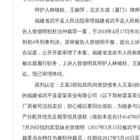
辩护人林镜桂、王婉萍，北京大成（厦门）律师
福建省武平县人民法院审理福建省武平县人民检
告人曾德明犯枉法仲裁罪一案，于2018年4月17日作出（2
刑初4号刑事判决。原审被告人曾德明不服，提出上
合议庭，公开开庭审理了本案。福建省龙岩市人民检
敏出庭履行职务，上诉人曾德明其辩护人林镜桂、王
讼。现已审理终结。
原判认定：王某2得知其民间借贷债务人王某6
的福建省武平县梁某茶业有限公司（以下简称梁某茶
厂房被司法拍卖后，担心难以要回出借款，为能参与
产分配并优先足额受偿其债权（借款本息合计414700元
7月29日找到其堂妹夫曾德明（2017年5月15日被武
裁委员会聘任为兼职仲裁员，任期自2017年5月16日至20