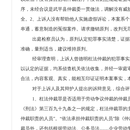
序，未经合议是武平县仲裁委一贯做法，调解没有威
全。2、上诉人没有帮助他人实施虚假诉讼，本案系
串通，蓄意制造的冤假案件。请求撤销原判，改判无
出庭检察员认为，原判认定犯罪事实清楚，证据
准确，量刑适当，建议维持原判。
经审理查明，上诉人曾德明枉法仲裁的犯罪事实
以认定的证据，均系侦查机关依法收集，并经一审庭
合法，内容客观、真实，能相互印证证明本案事实，
对于上诉人及其辩护人提出的诉辩意见，综合评
1、枉法仲裁罪是否适用于劳动争议仲裁的仲裁
《刑法》第三百九十九条之一的规定，枉法仲裁罪的
仲裁职责的人员”。“依法承担仲裁职责的人员”除《
裁员外，还包括根据劳动法、公务员法……企业劳动