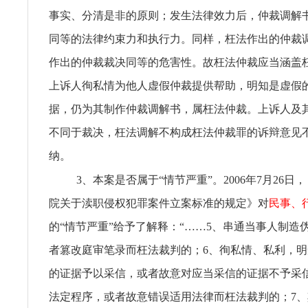
事实、分清是非的原则；发生法律效力后，仲裁调解
同等的法律约束力和执行力。同样，枉法作出的仲裁
作出的仲裁裁决同等的危害性。故枉法仲裁应当涵盖
上诉人徇私情为他人虚假仲裁提供帮助，明知是虚假
据，仍为其制作仲裁调解书，属枉法仲裁。上诉人及
不同于裁决，枉法调解不构成枉法仲裁罪的诉辩意见
纳。
3、本案是否属于“情节严重”。2006年7月26
院关于渎职侵权犯罪案件立案标准的规定》对
民事、
的“情节严重”给予了解释：“……5、串通当事人制造
者篡改庭审笔录而枉法裁判的；6、徇私情、私利，
的证据予以采信，或者故意对应当采信的证据不予采
法定程序，或者故意错误适用法律而枉法裁判的；7