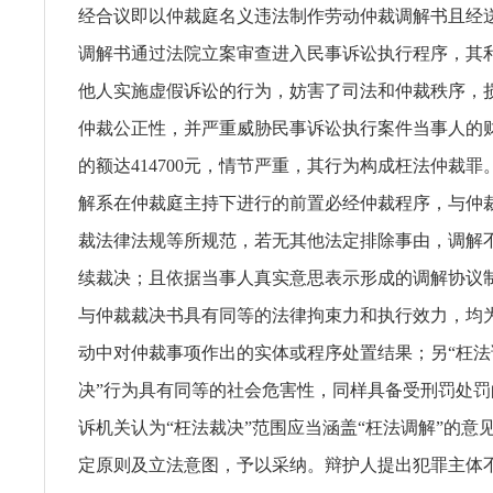
经合议即以仲裁庭名义违法制作劳动仲裁调解书且经
调解书通过法院立案审查进入民事诉讼执行程序，其
他人实施虚假诉讼的行为，妨害了司法和仲裁秩序，
仲裁公正性，并严重威胁民事诉讼执行案件当事人的
的额达414700元，情节严重，其行为构成枉法仲裁
解系在仲裁庭主持下进行的前置必经仲裁程序，与仲
裁法律法规等所规范，若无其他法定排除事由，调解
续裁决；且依据当事人真实意思表示形成的调解协议
与仲裁裁决书具有同等的法律拘束力和执行效力，均
动中对仲裁事项作出的实体或程序处置结果；另“枉法
决”行为具有同等的社会危害性，同样具备受刑罚处
诉机关认为“枉法裁决”范围应当涵盖“枉法调解”的意
定原则及立法意图，予以采纳。辩护人提出犯罪主体