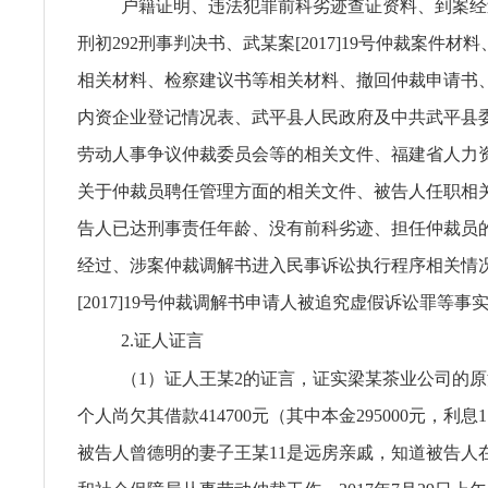
户籍证明、违法犯罪前科劣迹查证资料、到案经过、(2
刑初292刑事判决书、武某案[2017]19号仲裁案件材
相关材料、检察建议书等相关材料、撤回仲裁申请书
内资企业登记情况表、武平县人民政府及中共武平县
劳动人事争议仲裁委员会等的相关文件、福建省人力
关于仲裁员聘任管理方面的相关文件、被告人任职相
告人已达刑事责任年龄、没有前科劣迹、担任仲裁员
经过、涉案仲裁调解书进入民事诉讼执行程序相关情
[2017]19号仲裁调解书申请人被追究虚假诉讼罪等事
2.证人证言
（1）证人王某2的证言，证实梁某茶业公司的原
个人尚欠其借款414700元（其中本金295000元，利息1
被告人曾德明的妻子王某11是远房亲戚，知道被告人