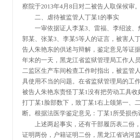
察院于2013年4月8日对二被告人取保候审
二、虐待被监管人丁某
1的事实
一审依据证人李某
3、雷福、李绍波、
郭某、张某3、李某5等人的证言，被害人丁
告人朱艳东的供述与辩解，鉴定意见等证据认
年末的一天，黑龙江省监狱管理局工作人
二监区生产车间检查工作时指出，被监管人
具使用不当的问题。在省监狱管理局的工
被告人朱艳东责怪丁某1没有把劳动工具收
打丁某1脸部数下，致丁某1右上颌第一、
断。根据法医学鉴定意见：丁某1所受损伤
上述两起事实，还有干部履历表二份
证明两份，户籍证明二份，黑龙江省讷河