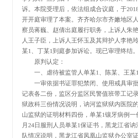
诉。本院受理后，依法组成合议庭，于2018
开开庭审理了本案。齐齐哈尔市齐嫩地区
察员蒋巍、赵倩出庭履行职务，上诉人朱
人王子臣，上诉人王怀玉及其辩护人李艳
某1、丁某1到庭参加诉讼。现已审理终结
原判认定：
一、虐待被监管人单某
1、陈某、王某
一审依据书证罪犯禁闭、使用戒具审
记表各二份，监区分监区民警值班带工记
狱政科三份情况说明，讷河监狱狱内医院
山监狱的证明材料四份，单某
1镶牙病例一份
月24日服刑人员单某1保证书，黑龙江省讷
队情况说明，黑龙江省凤凰山监狱办公室