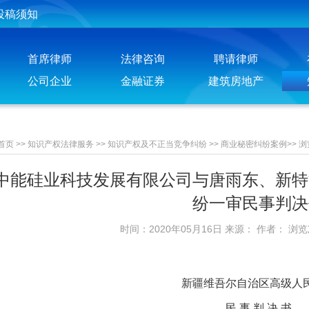
投稿须知
聘请律师须知
首席律师
法律咨询
聘请律师
公司企业
金融证券
建筑房地产
首页
>>
知识产权法律服务
>>
知识产权及不正当竞争纠纷
>>
商业秘密纠纷案例
>>
浏
中能硅业科技发展有限公司与唐雨东、新特
纷一审民事判决
时间：2020年05月16日 来源： 作者： 浏
新疆维吾尔自治区高级人
民 事 判 决 书