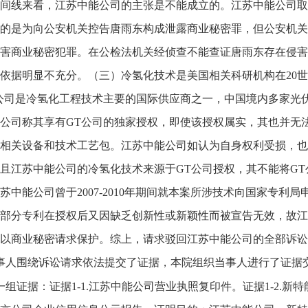
间线来看，江苏中能公司的主张是不能成立的。江苏中能公司取
的是为向公安机关控告唐雨东构成泄露商业秘密罪，但公安机关
害商业秘密犯罪。在公检法机关经侦查不能查证唐雨东存在侵害
依据明显不充分。（三）冷氢化技术是美国相关科研机构在20世
公司是冷氢化工程技术主要的国际供应商之一，中国境内多家光
公司称其享有GT公司的独家授权，即使该授权属实，其也并无
相关设备和技术工艺包。江苏中能公司如认为自身权利受损，也
且江苏中能公司的冷氢化技术来源于GT公司授权，其不能将G
苏中能公司曾于2007-2010年期间就本案所涉技术向国家专
部分专利在授权后又因缺乏创新性或新颖性而被宣告无效，故江
以商业秘密请求保护。综上，请求驳回江苏中能公司的全部诉讼
事人围绕诉讼请求依法提交了证据，本院组织当事人进行了证据
一组证据：证据1-1.江苏中能公司营业执照复印件。证据1-2.新