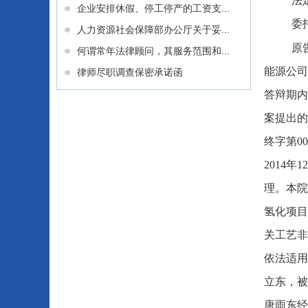
法
企业安排休假、停工停产的工资支...
委
人力资源社会保障部办公厅关于妥...
原
何谓常年法律顾问，其服务范围和...
能源公司
律师尽职调查保密承诺函
答辩期内
案提出的
终字第0
2014
理。本院
氢化项目
关工艺非
依法适用
立东，被
唐雨东经