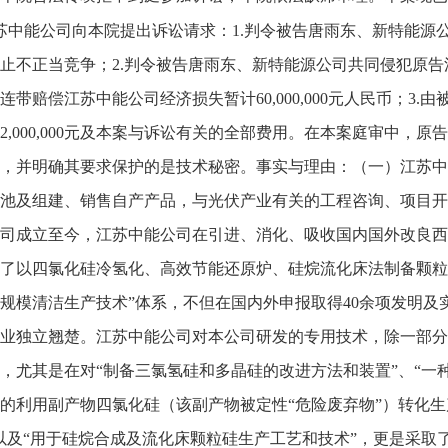
苏中能公司向本院提出诉讼请求：1.判令被告唐雨东、新特能源
止不正当竞争；2.判令被告唐雨东、新特能源公司共同侵犯原
连带赔偿江苏中能公司经济损失暂计60,000,000元人民币；
2,000,000元及本案与诉讼有关的全部费用。在本案庭审中
，并明确其要求保护的是技术秘密。事实与理由：（一）江苏中
池及组建、销售自产产品，与光伏产业有关的工程咨询、项目开发及处
司成立至今，江苏中能公司在引进、消化、吸收国内国外改良西
了以四氯化硅冷氢化、高效节能还原炉、硅烷流化床法制备颗粒
规模清洁生产技术”体系，不但在国内外申报取得40余项发明
业独立翘楚。江苏中能公司对本公司研发的专用技术，除一部分
，尤其是在对“制备三氯氢硅和多晶硅的改进方法和装置”、“一
的利用副产物四氯化硅（该副产物被定性“危险废弃物”）转化生
以及“用于硅烷合成及流化床颗粒硅生产工艺和技术”，更是采