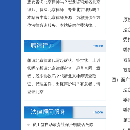
想要咨询北京律师吗？想要咨询知名北京
律师、资深北京律师、专业北京律师吗？
本站有丰富北京律师资源，为您提供全方
原
位法律咨询服务。本站提供付费法律...
法
委
聘请律师
+more
委
被
想请北京律师代写起诉状、答辩状、上诉
状吗？想请北京律师审查，起草合同、章
被
程，股东协议吗？想请北京律师调查取
园）面广
证、代理案件，出庭辩护吗？有意者，请
法
登录北京...
委
委
法律顾问服务
+more
第
员工签自动放弃社保声明能否免除...