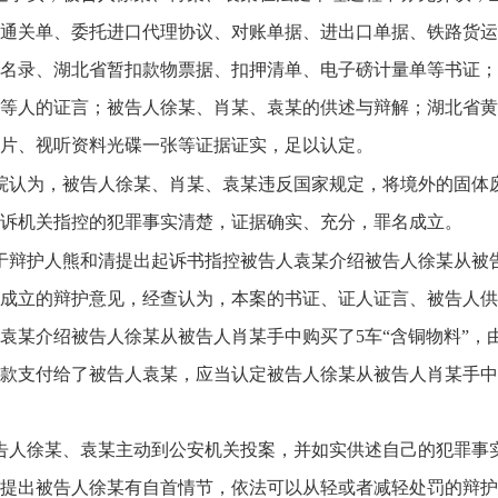
通关单、委托进口代理协议、对账单据、进出口单据、铁路货运
名录、湖北省暂扣款物票据、扣押清单、电子磅计量单等书证；
等人的证言；被告人徐某、肖某、袁某的供述与辩解；湖北省黄
片、视听资料光碟一张等证据证实，足以认定。
院认为，被告人徐某、肖某、袁某违反国家规定，将境外的固体
诉机关指控的犯罪事实清楚，证据确实、充分，罪名成立。
于辩护人熊和清提出起诉书指控被告人袁某介绍被告人徐某从被告
成立的辩护意见，经查认为，本案的书证、证人证言、被告人供
袁某介绍被告人徐某从被告人肖某手中购买了5车“含铜物料”
款支付给了被告人袁某，应当认定被告人徐某从被告人肖某手中
告人徐某、袁某主动到公安机关投案，并如实供述自己的犯罪事
提出被告人徐某有自首情节，依法可以从轻或者减轻处罚的辩护