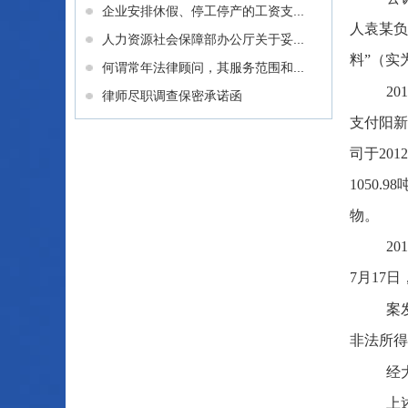
企业安排休假、停工停产的工资支...
人袁某负
人力资源社会保障部办公厅关于妥...
料”（实
何谓常年法律顾问，其服务范围和...
2
律师尽职调查保密承诺函
支付阳新
司于201
1050
物。
2
7月17
案
非法所得
经
上