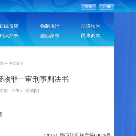
在线投稿
强制执行
法律顾问
知识产权
婚姻家事
民事商事
罪
>>
浏览文字
废物罪一审刑事判决书
览次数：4295
收藏[0]
院
（2015）鄂下陆刑初字第00076号