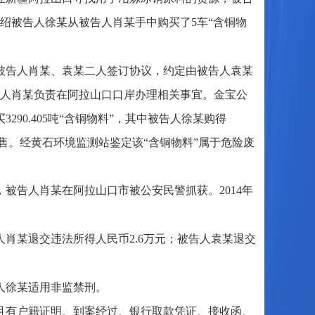
绍被告人徐某从被告人肖某手中购买了5车“含铜物
司与被告人肖某、袁某二人签订协议，约定由被告人袁某
告人肖某负责在阿拉山口口岸办理相关事宜。金宝公
购买3290.405吨“含铜物料”，其中被告人徐某购得
对外出售。经黄石环境监测站鉴定该“含铜物料”属于危险废
5日，被告人肖某在阿拉山口市被公安民警抓获。2014年
肖某退交违法所得人民币2.6万元；被告人袁某退交
人徐某适用非监禁刑。
且有户籍证明、到案经过、银行取款凭证、接收函、