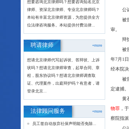
想要咨询北京律师吗？想要咨询知名北京
公
律师、资深北京律师、专业北京律师吗？
本站有丰富北京律师资源，为您提供全方
被
位法律咨询服务。本站提供付费法律...
审。
辩
聘请律师
+more
被
年7月1
想请北京律师代写起诉状、答辩状、上诉
状吗？想请北京律师审查，起草合同、章
经本院决
程，股东协议吗？想请北京律师调查取
被
证、代理案件，出庭辩护吗？有意者，请
定逮捕。
登录北京...
黄
物罪
，于
法律顾问服务
+more
察院指派
员工签自动放弃社保声明能否免除...
公