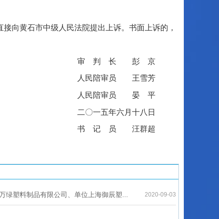
直接向黄石市中级人民法院提出上诉。书面上诉的，
审 判 长 彭 京
人民陪审员 王雪芳
人民陪审员 晏 平
二〇一五年六月十八日
书 记 员 汪群超
万绿塑料制品有限公司、单位上海御辰塑...
2020-09-03