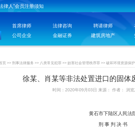
投稿须知
聘请律师须知
首席律师
法律咨询
聘请律师
公司企业
金融证券
建筑房地产
首页
>>
刑事法律服务
>>
八类常见犯罪
>>
妨害社会管理秩序罪
>>
破坏环境资源保护
徐某、肖某等非法处置进口的固体
时间：2020年09月03日 来源： 作者： 浏
黄石市下陆区人民法
刑 事 判 决 书