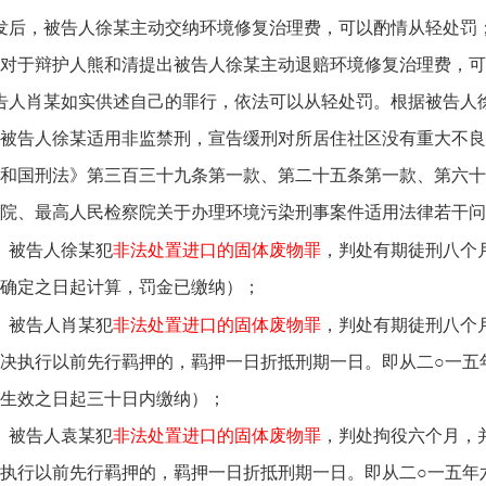
发后，被告人徐某主动交纳环境修复治理费，可以酌情从轻处罚
。对于辩护人熊和清提出被告人徐某主动退赔环境修复治理费，
告人肖某如实供述自己的罪行，依法可以从轻处罚。根据被告人
被告人徐某适用非监禁刑，宣告缓刑对所居住社区没有重大不良
和国刑法》第三百三十九条第一款、第二十五条第一款、第六十
法院、最高人民检察院关于办理环境污染刑事案件适用法律若干
、被告人徐某犯
非法处置进口的固体废物罪
，判处有期徒刑八个
确定之日起计算，罚金已缴纳）；
、被告人肖某犯
非法处置进口的固体废物罪
，判处有期徒刑八个
决执行以前先行羁押的，羁押一日折抵刑期一日。即从二○一五
生效之日起三十日内缴纳）；
、被告人袁某犯
非法处置进口的固体废物罪
，判处拘役六个月，
执行以前先行羁押的，羁押一日折抵刑期一日。即从二○一五年