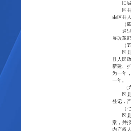
旧城区
区县房
由区县
（四）
通过征
展改革
（五）
区县房
县人民
新建、
为一年
一年。
（六
区县房
登记，
（七）
区县房
案，并
内产权