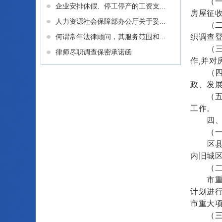
（一）
企业安排休假、停工停产的工资支...
房屋征
人力资源社会保障部办公厅关于妥...
（二）
织调查
何谓常年法律顾问，其服务范围和...
（三）
律师尽职调查保密承诺函
作,并
（四）
政、发
（五）
工作。
四、统
（一）
区县人
内旧城
（二）
市重大
计划进行
市重大
（三）