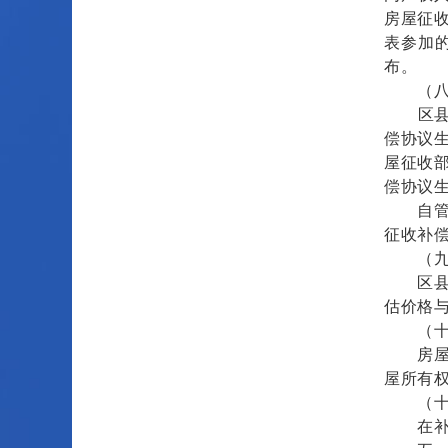
房屋征
表参加
布。
（八）
区县房
偿协议
屋征收
偿协议
自管公
征收补
（九）
区县人
估价格与
（十）
房屋征
屋所有
（十一
在补偿