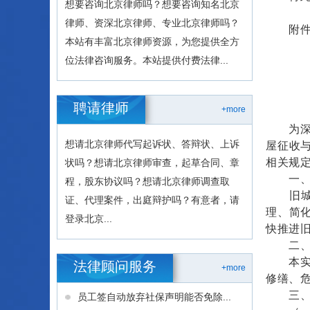
想要咨询北京律师吗？想要咨询知名北京
律师、资深北京律师、专业北京律师吗？
附件：
本站有丰富北京律师资源，为您提供全方
位法律咨询服务。本站提供付费法律...
聘请律师
+more
为深入
想请北京律师代写起诉状、答辩状、上诉
屋征收与
相关规定
状吗？想请北京律师审查，起草合同、章
一、
程，股东协议吗？想请北京律师调查取
旧城区
证、代理案件，出庭辩护吗？有意者，请
理、简
登录北京...
快推进
二、
本实施
法律顾问服务
+more
修缮、
三、
员工签自动放弃社保声明能否免除...