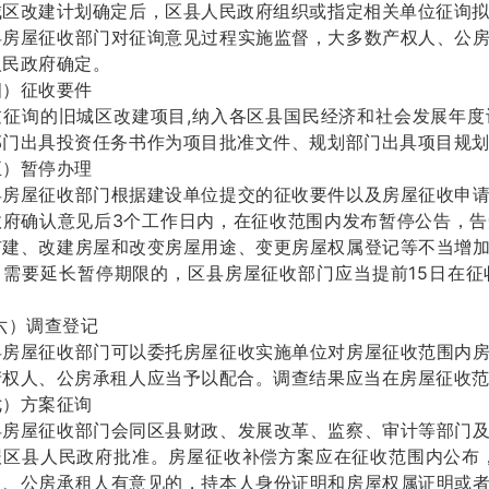
改建计划确定后，区县人民政府组织或指定相关单位征询拟
屋征收部门对征询意见过程实施监督，大多数产权人、公房
人民政府确定。
征收要件
询的旧城区改建项目,纳入各区县国民经济和社会发展年度
部门出具投资任务书作为项目批准文件、规划部门出具项目规
暂停办理
屋征收部门根据建设单位提交的征收要件以及房屋征收申请
政府确认意见后3个工作日内，在征收范围内发布暂停公告，
扩建、改建房屋和改变房屋用途、变更房屋权属登记等不当增
，需要延长暂停期限的，区县房屋征收部门应当提前15日在
）调查登记
屋征收部门可以委托房屋征收实施单位对房屋征收范围内房
产权人、公房承租人应当予以配合。调查结果应当在房屋征收
方案征询
屋征收部门会同区县财政、发展改革、监察、审计等部门及
报区县人民政府批准。房屋征收补偿方案应在征收范围内公布
人、公房承租人有意见的，持本人身份证明和房屋权属证明或