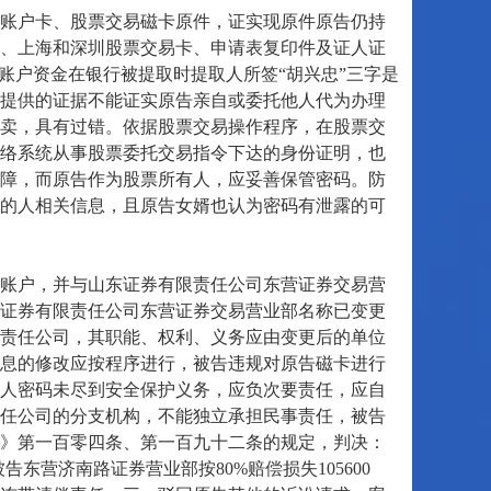
账户卡、股票交易磁卡原件，证实现原件原告仍持
、上海和深圳股票交易卡、申请表复印件及证人证
账户资金在银行被提取时提取人所签“胡兴忠”三字是
提供的证据不能证实原告亲自或委托他人代为办理
卖，具有过错。依据股票交易操作程序，在股票交
络系统从事股票委托交易指令下达的身份证明，也
障，而原告作为股票所有人，应妥善保管密码。防
的人相关信息，且原告女婿也认为密码有泄露的可
账户，并与山东证券有限责任公司东营证券交易营
证券有限责任公司东营证券交易营业部名称已变更
责任公司，其职能、权利、义务应由变更后的单位
息的修改应按程序进行，被告违规对原告磁卡进行
人密码未尽到安全保护义务，应负次要责任，应自
任公司的分支机构，不能独立承担民事责任，被告
》第一百零四条、第一百九十二条的规定，判决：
被告东营济南路证券营业部按80%赔偿损失105600