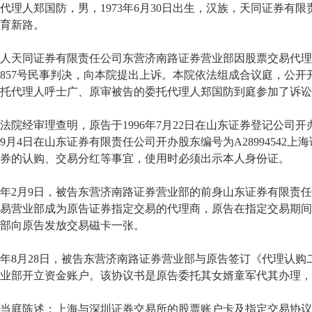
人郑国防，男，1973年6月30日出生，汉族，天同证券有
育新路。
同证券有限责任公司东营济南路证券营业部因股票交易代理合同
857号民事判决，向本院提出上诉。本院依法组成合议庭，公
托代理人呼士广、原审被告的委托代理人郑国防到庭参加了诉讼
经审理查明，原告于1996年7月22日在山东证券登记公司开办股
7年9月4日在山东证券有限责任公司开办股东编号为A2899454
券的认购、交易分红等事宜，使用时必须出示本人身份证。
年2月9日，被告东营济南路证券营业部的前身山东证券有限责
易营业部成为原告证券指定交易的代理商，原告在指定交易期间
部向原告发放交易磁卡一张。
年8月28日，被告东营济南路证券营业部与原告签订《代理认
业部开立资金账户。该协议书是原告委托其女婿童军代其办理，
庭陈述：上海与深圳证券交易所的股票账户卡及指定交易协议