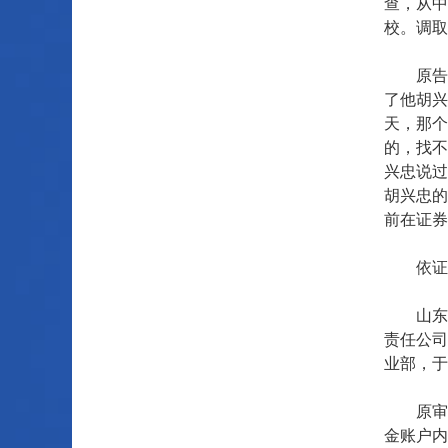
查，从中
校。调取
原告女
了他胡兴
天，那个
的，找不
兴忠说过
胡兴忠的
前在证券
依证券
山东证券
责任公司
业部，于
原审法
金账户内