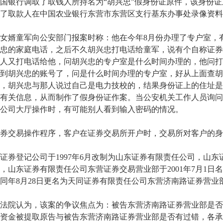
国银行调取了取钱人所持名为“胡兴忠”假身份证原件，该身份证
了取款人在中国农业银行东营市东营区支行基东办事处录像资料
婿童军向公安部门报案时称：他在今年8月份办理了专户室，有
忠的家庭电话，之后不久胡兴忠打电话给童军，说有个自称证券
人又打电话给他，问胡兴忠的专户室是什么时间办理的，他问打
到胡兴忠的账号了，问是什么时间办理的专户室，好从上面查胡
，胡兴忠与那人说过自己是电力技校的，结果身份证上的住址是
有关信息，从而制作了假身份证作案。当公安机关工作人员询问
公司大厅操作时，有可能别人看到输入密码的情况。
交易操作程序，客户在证券交易所开户时，交易所对客户的身
登记公司于1997年6月改制为山东证券有限责任公司，山东证
，山东证券有限责任公司东营证券交易营业部于2001年7月1
同年8月28日更名为天同证券有限责任公司东营济南路证券营业
院认为，该案的争议焦点为：被告东营济南路证券营业部是否
资金被提取原告与被告东营济南路证券营业部是否有过错，各承