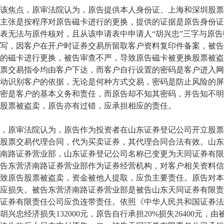
焦点，原审法院认为，原告提供本人身份证、上海和深圳股票
主张是按程序对原告磁卡进行的更换，提供的证据是原告身份证
表无法与原件核对，且从该申请表中申请人“胡兴忠”三字与原告
写，因客户在开户时证券交易所留取客户资料复印件备案，被告
的磁卡进行更换，被告审查不严，导致原告磁卡被更换股票被盗
票交易指令均由客户下达，而客户自行设置的密码是客户进入网
动识别客户的依据，无论是何种方式交易，密码是防止风险的屏
密是客户的基本义务和责任，而原告却不知其密码，并告知不明
股票被盗卖，原告亦有过错，应承担相应的责任。
原审法院认为，原告作为投资者在山东证券登记公司开立股票
股票交易代理合同，代为买卖证券，其代理合同合法有效。山东
南路证券营业部，山东证券登记公司名称已变更为天同证券有限
告东营济南路证券营业部作为证券经营机构，对客户相关资料信
致原告股票被盗卖，资金被他人提取，应负主要责任。原告对本
应损失。被告东营济南路证券营业部是被告山东天同证券有限责
证券有限责任公司应负连带责任。依照《中华人民共和国证券法
胡兴忠经济损失132000元，原告自行承担20%损失26400元，由