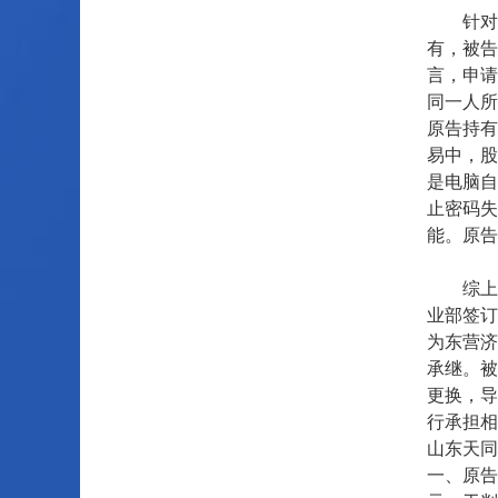
针对该
有，被告
言，申请
同一人所
原告持有
易中，股
是电脑自
止密码失
能。原告
综上，
业部签订
为东营济
承继。被
更换，导
行承担相
山东天同
一、原告