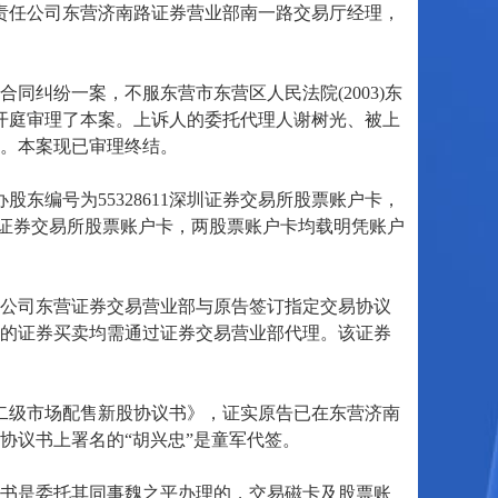
限责任公司东营济南路证券营业部南一路交易厅经理，
纠纷一案，不服东营市东营区人民法院(2003)东
开开庭审理了本案。上诉人的委托代理人谢树光、被上
。本案现已审理终结。
东编号为55328611深圳证券交易所股票账户卡，
2上海证券交易所股票账户卡，两股票账户卡均载明凭账户
任公司东营证券交易营业部与原告签订指定交易协议
的证券买卖均需通过证券交易营业部代理。该证券
购二级市场配售新股协议书》，证实原告已在东营济南
协议书上署名的“胡兴忠”是童军代签。
书是委托其同事魏之平办理的，交易磁卡及股票账