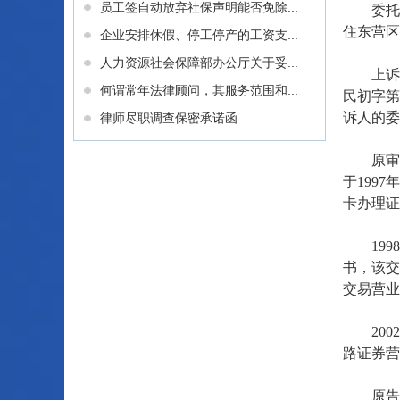
员工签自动放弃社保声明能否免除...
委托代理
住东营区
企业安排休假、停工停产的工资支...
人力资源社会保障部办公厅关于妥...
上诉人天
何谓常年法律顾问，其服务范围和...
民初字第
诉人的委
律师尽职调查保密承诺函
原审法院
于199
卡办理证
1998
书，该交
交易营业
2002
路证券营
原告当