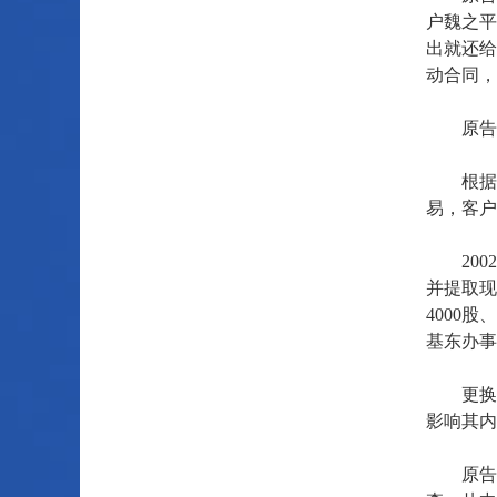
户魏之平
出就还给
动合同，
原告的证
根据股
易，客户
2002
并提取现
4000
基东办事
更换交
影响其内
原告股票