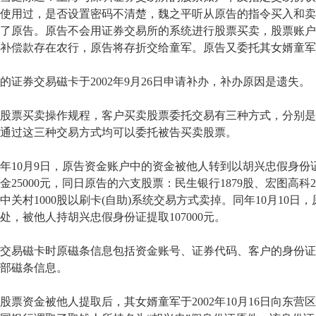
使用过，是否设置密码不清楚，魏之平听从原告的指令买入和卖
了原告。原告不会用证券交易所的系统进行股票买卖，股票账户上
补偿款存在农行，原告将存折交给童军。原告又委托其女婿童军
券交易磁卡于2002年9月26日申请补办，补办原因是遗失。
票买卖操作规程，客户买卖股票委托交易有三种方式，分别是电
通过这三种交易方式均可以委托被告买卖股票。
年10月9日，原告资金账户中的资金被他人转到以胡兴忠假身
金25000元，同日原告的六支股票：民生银行1879股、宏图高科20
股、中关村1000股以刷卡(自助)系统交易方式卖掉。同年10月10日，
处，被他人持胡兴忠假身份证提取107000元。
易磁卡时原磁条信息包括资金账号、证券代码、客户的身份证
部磁条信息。
资金被他人提取后，其女婿童军于2002年10月16日向东营