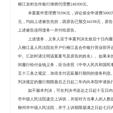
柳江农村合作银行律师代理费248300元。
本案案件受理费78396元，诉讼保全申请费5000元
元，均由上述被告负担，因原告已预交44198元，原
上述被告连同债务一并付给原告。
上述债务，义务人应于本案判决生效后十日内履
入柳江县人民法院在开户行柳江县合作银行营业部开设的2
中。汇款时请注明该案案号及原告的姓名）。如果未
间履行给付金钱义务，应当依照《中华人民共和国民
五十三条之规定，加倍支付迟延履行期间的债务利息
判决规定的履行期限最后之日起二年内向本院申请执
如不服本判决，可在判决书送达之日起十五日内
市中级人民法院递交上诉状，并按对方当事人的人数
柳州市中级人民法院，并于上诉期限届满之日起七日