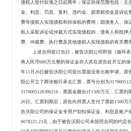
债权人垫付款项之日起两年；保证担保范围包括：主
金、利息、罚息、复利、违约金、损害赔偿金及诉讼
费等债权人实现债权和担保权的费用；因债务人、保
权人采取诉讼或仲裁方式实现债权的，债务人和抵押
费、仲裁费、执行费及其他债权人实现债权的有关费
上述合同签订当日，被告沃阳公司即按《循环承
将人民币600万元整的保证金存入其在原告处开立的保证
年11月26日被告沃阳公司提出票据业务出账申请。原
阳公开立了两张银行承兑汇票，票号分别为31700051203
3170005120390216，票面金额合计1500万元，汇票到
26日。汇票到期后，原告向持票人支付了票款1500
告沃阳公司的保证金专用户划扣保证金、利息及账户
6078221.23元，由于被告沃阳公司未按照合同的约