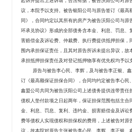
起诉并提出上述诉请，合法有据，被告沃阳公司对原
议，本院予以支持。被告银阳公司与原告签订《最高
同》，合同约定以其所有的房产为被告沃阳公司与原
环承兑协议》形成的全部债务含本金、利息、罚息、
害赔偿金及诉讼费、仲裁费、执行费提供抵押担保，
围内承担保证责任，且其对原告所诉未提出异议，故
承担抵押担保责任及对登记抵押物享有优先权均予以
原告与被告李心民、李辉，及与被告李正银、鑫
订《最高额保证担保合同》，合同均约定被告李心民
鑫盟公司共同为被告沃阳公司上述债务提供连带责任
债权人垫付款项之日起两年，保证担保范围包括主合
金、利息、罚息、复利、违约金、损害赔偿金及诉讼
费等债权人实现债权和担保权的费用，上述被告对原
议，故本院对原告主张被告李心民、李辉、李正银、