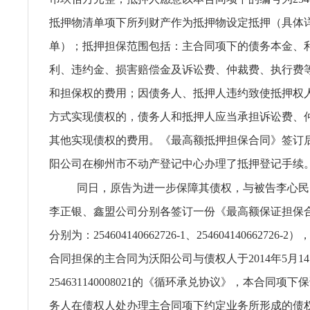
抵押物清单项下所列财产作为抵押物设定抵押（具体
单）；抵押担保范围包括：主合同项下的债务本金、
利、违约金、损害赔偿金及诉讼费、仲裁费、执行费
和担保权的费用；因债务人、抵押人违约致使抵押权
方式实现债权的，债务人和抵押人应当承担诉讼费、
其他实现债权的费用。《最高额抵押担保合同》签订
阳公司在柳州市不动产登记中心办理了抵押登记手续
同日，原告为进一步保障其债权，与被告李心民
李正银、鑫盟公司分别各签订一份《最高额保证担保
分别为：254604140662726-1、25460414066272
合同担保的主合同为沃阳公司与债权人于2014年5月1
254631140008021的《循环承兑协议》，本合同项
务人在债权人处办理主合同项下约定业务所形成的债