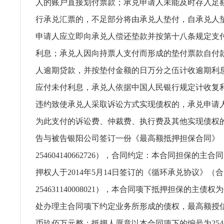
人的账户直接划付票款；承兑申请人未能及时存入足
行承兑汇票的，不足部分将由承兑人垫付，自承兑人
申请人应立即向承兑人偿还垫款并按第十八条规定支
利息；承兑人因向持票人支付而形成的垫付票款自付
人逾期贷款，并按垫付金额的日万分之伍计收逾期利
应付未付利息，承兑人依据中国人民银行规定计收复
违约致使承兑人采取诉讼方式实现债权的，承兑申请
为此支付的诉讼费、仲裁费、执行费及其他实现债权
告与被告银阳公司签订一份《最高额抵押担保合同》
254604140662726），合同约定：本合同担保的主
押权人于2014年5月14日签订的《循环承兑协议》（
254631140008021），本合同项下抵押担保的主债
处办理主合同项下约定业务所形成的债权，最高额授
币玖佰万元整；抵押人愿意以本合同项下的编号为2546041