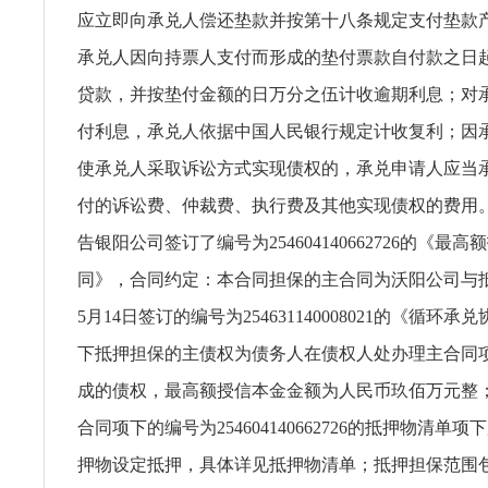
应立即向承兑人偿还垫款并按第十八条规定支付垫款
承兑人因向持票人支付而形成的垫付票款自付款之日
贷款，并按垫付金额的日万分之伍计收逾期利息；对
付利息，承兑人依据中国人民银行规定计收复利；因
使承兑人采取诉讼方式实现债权的，承兑申请人应当
付的诉讼费、仲裁费、执行费及其他实现债权的费用
告银阳公司签订了编号为254604140662726的《最
同》，合同约定：本合同担保的主合同为沃阳公司与抵押
5月14日签订的编号为254631140008021的《循环
下抵押担保的主债权为债务人在债权人处办理主合同
成的债权，最高额授信本金金额为人民币玖佰万元整
合同项下的编号为254604140662726的抵押物清单
押物设定抵押，具体详见抵押物清单；抵押担保范围