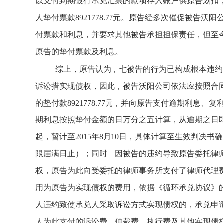
以支付到期银行承兑汇票的款项存入账户供原告划扣
人垫付票款8921778.77元。原告经多次催促被告沃
付票款和利息，并要求其他被告承担担保责任，但至
原告的垫付票款及利息。
综上，原告认为，七被告的行为已构成根本违约
诉讼措实现债权，因此，被告沃阳公司依法应按照合
的垫付款8921778.77元，并向原告支付逾期利息、复利34
期利息按照垫付金额的日万分之五计算，从逾期之日即20
起，暂计至2015年8月10日，具体计算至生效判决书
限届满日止）；同时，因被告的违约导致原告委托律
权，原告为此向受委托的律师事务所支付了律师代理费2
用为原告为实现债权的费用，依据《循环承兑协议》
人违约致使承兑人采取诉讼方式实现债权的，承兑申
人为此支付的诉讼费、仲裁费、执行费及其他实现债