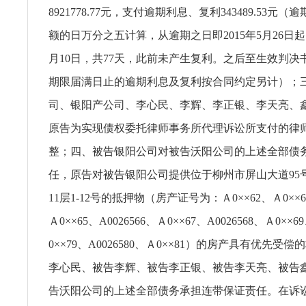
8921778.77元，支付逾期利息、复利343489.53元
额的日万分之五计算，从逾期之日即2015年5月26日起，
月10日，共77天，此前未产生复利。之后至生效判决
期限届满日止的逾期利息及复利按合同约定另计）；
司、银阳产公司、李心民、李辉、李正银、李天亮、
原告为实现债权委托律师事务所代理诉讼所支付的律师代
整；四、被告银阳公司对被告沃阳公司的上述全部债
任，原告对被告银阳公司提供位于柳州市屏山大道95号
11层1-12号的抵押物（房产证号为：Ａ0××62、Ａ0××63
Ａ0××65、A0026566、Ａ0××67、A0026568、Ａ0××6
0××79、A0026580、Ａ0××81）的房产具有优先受
李心民、被告李辉、被告李正银、被告李天亮、被告
告沃阳公司的上述全部债务承担连带保证责任。在诉