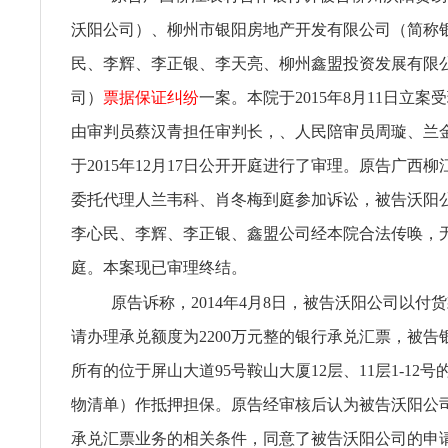
沃阳公司）、柳州市银阳房地产开发有限公司（简称
民、李辉、李正银、李天亮、柳州鑫盟投资发展有限
司）
票据保证纠纷
一案。本院于2015年8月11日立
由审判员蔡汉青担任审判长，、人民陪审员周璇、兰
于2015年12月17日公开开庭进行了审理。原告广西
委托代理人兰韦科、肖冬梅到庭参加诉讼，被告沃阳
李心民、李辉、李正银、鑫盟公司经本院合法传唤，
庭。本案现已审理终结。
原告诉称，2014年4月8日，被告沃阳公司以付
请办理承兑额度为2200万元整的银行承兑汇票，被告
所有的位于屏山大道95号鞍山大厦12层、11层1-12
物清单）作抵押担保。原告经审核后认为被告沃阳公
承兑汇票业务的相关条件，同意了被告沃阳公司的申