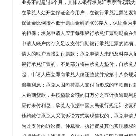
业务不能超过6个月，具体以银行承兑汇票票面记载
在承兑人处开立保证金专用户，在银行承兑汇票签发
保证金比例按不低于票面金额的40%存入，保证金为
的担保；承兑申请人应于每张银行承兑汇票到期前在
申请人账户内存入足以支付到期银行承兑汇票的款项
请人的账户直接划付票款；承兑申请人未能及时存入
银行承兑汇票的，不足部分将由承兑人垫付，自承兑
起，申请人应立即向承兑人偿还垫款并按第十八条规
逾期利息；承兑人因向持票人支付而形成的垫款自付
人逾期贷款，并按垫款金额的日万分之五计收逾期利
应付未付利息，承兑人依据中国人民银行规定计收复
违约致使承兑人采取诉讼方式实现债权的，承兑申请
为此支付的诉讼费、仲裁费、执行费及其他实现债权