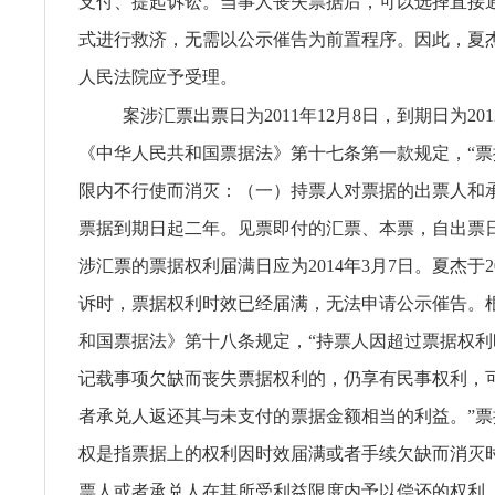
支付、提起诉讼。当事人丧失票据后，可以选择直接
式进行救济，无需以公示催告为前置程序。因此，夏
人民法院应予受理。
案涉汇票出票日为2011年12月8日，到期日为20
《中华人民共和国票据法》第十七条第一款规定，“
限内不行使而消灭：（一）持票人对票据的出票人和
票据到期日起二年。见票即付的汇票、本票，自出票
涉汇票的票据权利届满日应为2014年3月7日。夏杰于20
诉时，票据权利时效已经届满，无法申请公示催告。
和国票据法》第十八条规定，“持票人因超过票据权
记载事项欠缺而丧失票据权利的，仍享有民事权利，
者承兑人返还其与未支付的票据金额相当的利益。”
权是指票据上的权利因时效届满或者手续欠缺而消灭
票人或者承兑人在其所受利益限度内予以偿还的权利