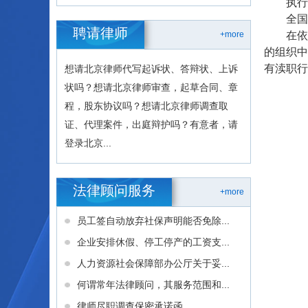
执行日期：
全国人
聘请律师
+more
在依照
的组织中
有渎职行
想请北京律师代写起诉状、答辩状、上诉
状吗？想请北京律师审查，起草合同、章
程，股东协议吗？想请北京律师调查取
证、代理案件，出庭辩护吗？有意者，请
登录北京...
法律顾问服务
+more
员工签自动放弃社保声明能否免除...
企业安排休假、停工停产的工资支...
人力资源社会保障部办公厅关于妥...
何谓常年法律顾问，其服务范围和...
律师尽职调查保密承诺函