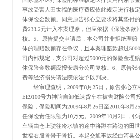
国家基本医疗保险的标准核定医疗费用的赔偿
事故受害人田世福的医疗费应依此规定进行核
体保险金数额。同意原告张心立要求将其垫付
费233.2元计入本案理赔，但应依据《保险条款
核。5、原告提交申请后，本公司并非拒绝理赔
体的理赔数额存在争议，且本案理赔款超过500
司内部规定，支公司对超过5000元的保险金理
体保险金数额应报安康分公司复核。6、原告张
费等经济损失请法院依法予以判决。
经审理查明，2009年8月25日，原告张心
EE9100号力神牌自卸低速货车在被告财险公司
保险，保险期间为2009年8月26日至2010年8月
任保险责任限额为10万元。2009年10月2日，
车辆由仓上驶往冷水镇的途中将蹲在路边的田
世福右股骨骨干骨折。本起交通事故经白河县