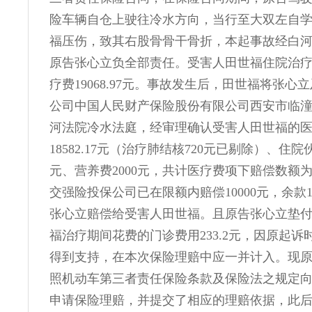
险车辆自仓上驶往冷水方向，当行至大双左自
福压伤，致其右股骨骨干骨折，本起事故经白
原告张心立负全部责任。受害人田世福住院治疗
疗费19068.97元。事故发生后，田世福将张心
公司中国人民财产保险股份有限公司西安市临
河法院冷水法庭，经审理确认受害人田世福的
18582.17元（治疗肺结核720元已剔除）、住院
元、营养费2000元，共计医疗费项下赔偿数额为21
交强险投保公司已在限额内赔偿10000元，余款115
张心立赔偿给受害人田世福。且原告张心立垫
福治疗期间花费的门诊费用233.2元，因原起诉
得到支持，在本次保险理赔中应一并计入。现
照机动车第三者责任保险条款及保险法之规定
申请保险理赔，并提交了相应的理赔依据，此