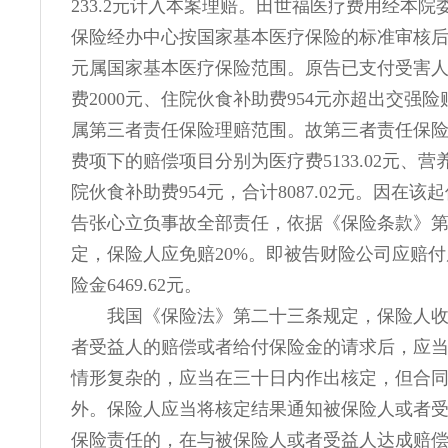
233.2元计入本案理赔。田世福医疗费用经本院
保险经办中心按国家基本医疗保险的标准审核后确定1
元属国家基本医疗保险范围。原告已支付受害
费2000元、住院伙食补助费954元亦超出交强
属第三者责任保险理赔范围。故第三者责任保
费项下的赔偿项目分别为医疗费5133.02元、营养
院伙食补助费954元，合计8087.02元。因在该
告张心立负事故全部责任，依据《保险条款》
定，保险人应免赔20%。即被告财险公司应赔
险金6469.62元。
我国《保险法》第二十三条规定，保险人
者受益人的赔偿或者给付保险金的请求后，应当
情形复杂的，应当在三十日内作出核定，但合
外。保险人应当将核定结果通知被保险人或者
保险责任的，在与被保险人或者受益人达成赔