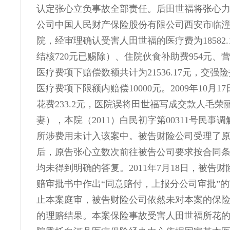
认定张心立负事故全部责任。后田世福将张心
公司中国人民财产保险股份有限公司西安市临
院，经审理确认受害人田世福的医疗费为18582.
结核720元已赐除）、住院伙食补助费954元、营
医疗费项下赔偿数额共计为21536.17元，交强
医疗费项下限额内赔偿10000元。2009年10月
花费233.2元，医院误将田世福写成交款人毛荣
妻），本院（2011）白民初字第00311号民事
所涉费用未计入该案中。被告财险公司受理了
后，原告张心立数次前往被告公司要求按合同
均未得到明确的答复。2011年7月18日，被告
赔审批书中作出“同意赔付，上报分公司审批”
止本案庭审，被告财险公司依然未对本案的保
的理赔结果。本案保险事故受害人田世福所花