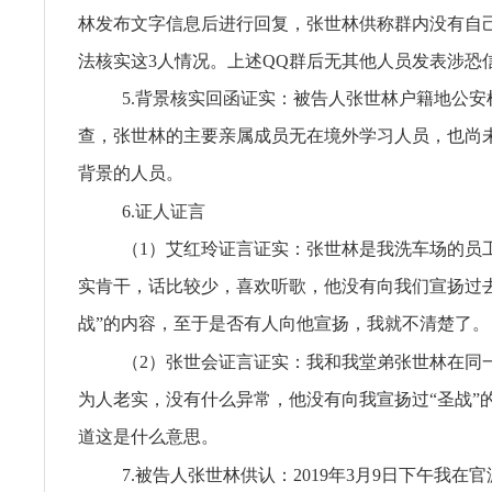
林发布文字信息后进行回复，张世林供称群内没有自
法核实这3人情况。上述QQ群后无其他人员发表涉恐
5.背景核实回函证实：被告人张世林户籍地公安
查，张世林的主要亲属成员无在境外学习人员，也尚
背景的人员。
6.证人证言
（1）艾红玲证言证实：张世林是我洗车场的员
实肯干，话比较少，喜欢听歌，他没有向我们宣扬过去
战”的内容，至于是否有人向他宣扬，我就不清楚了。
（2）张世会证言证实：我和我堂弟张世林在同
为人老实，没有什么异常，他没有向我宣扬过“圣战”
道这是什么意思。
7.被告人张世林供认：2019年3月9日下午我在