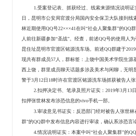
1.受案登记表、抓获经过、线索来源情况说明证实：
日，昆明市公安局官渡分局国内安全保卫大队接到线
林近期使用QQ号22×××41在叫“社会人聚集群”的Q
人前往新疆参加“圣战”。经查，前述QQ号的使用人
昆住址昆明市官渡区铭源洗车场。前述QQ群建于2019年
现共有群成员57人，群标签：上饶中国美术学院生源
西上饶，群里成员聊天话题多涉及美术与闲聊，无明
警于3月12日18时许在官渡区铭源洗车场抓获被告人
2.扣押决定书、笔录及照片证实：2019年3月1
扣押张世林发布涉恐信息的vivo手机一部。
3.审读意见书证实：反恐部门经对被告人张世林
群”的QQ群中发布信息内容进行审读，确认系涉恐言
4.情况说明证实：本案中叫“社会人聚集群”的Q