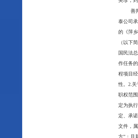
美珍，到
善
泰公司承
的《萍乡
（以下简
国民法总
作任务的
程项目经
性。2.
职权范围
定为执行
定、承诺
文件，属
方”；且