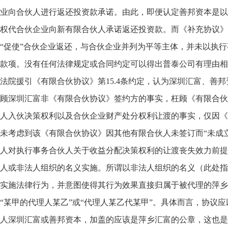
业向合伙人进行返还投资款承诺。由此，即便认定善邦资本是以
权代合伙企业向新有限合伙人承诺返还投资款。而《补充协议》第
“促使”合伙企业返还，与合伙企业并列为平等主体，并未以执
款项。没有任何法律规定或合同约定可以得出普泰公司有理由相
法院援引《有限合伙协议》第15.4条约定，认为深圳汇富、善
顾深圳汇富非《有限合伙协议》签约方的事实，枉顾《有限合伙协
人入伙决策权利以及合伙企业财产处分权利让渡的事实，仅因《
未考虑到该《有限合伙协议》因其他有限合伙人未签订而“未成立
人对执行事务合伙人关于收益分配决策权利的让渡丧失效力前提
人或非法人组织的名义实施。所谓以非法人组织的名义（此处指
实施法律行为，并意图使得其行为效果直接归属于被代理的萍乡
“某甲的代理人某乙”或“代理人某乙代某甲”。具体而言，协议
人深圳汇富或善邦资本，加盖的应该是萍乡汇富的公章，这也是