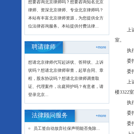
想要咨询北京律师吗？想要咨询知名北京
律师、资深北京律师、专业北京律师吗？
本站有丰富北京律师资源，为您提供全方
位法律咨询服务。本站提供付费法律...
上
室。
聘请律师
+more
执
委
想请北京律师代写起诉状、答辩状、上诉
状吗？想请北京律师审查，起草合同、章
委
程，股东协议吗？想请北京律师调查取
上
证、代理案件，出庭辩护吗？有意者，请
楼3322
登录北京...
执
委
法律顾问服务
+more
委
员工签自动放弃社保声明能否免除...
上