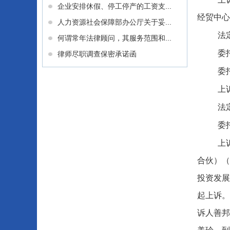
企业安排休假、停工停产的工资支...
经贸中心1
人力资源社会保障部办公厅关于妥...
法
何谓常年法律顾问，其服务范围和...
委
律师尽职调查保密承诺函
委
上
法
委
上
合伙）（
投资发展
起上诉。
诉人善邦