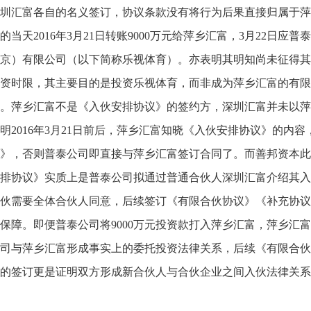
圳汇富各自的名义签订，协议条款没有将行为后果直接归属于萍
的当天2016年3月21日转账9000万元给萍乡汇富，3月22日
京）有限公司（以下简称乐视体育）。亦表明其明知尚未征得其
资时限，其主要目的是投资乐视体育，而非成为萍乡汇富的有限
。萍乡汇富不是《入伙安排协议》的签约方，深圳汇富并未以萍
明2016年3月21日前后，萍乡汇富知晓《入伙安排协议》的内
》，否则普泰公司即直接与萍乡汇富签订合同了。而善邦资本此
排协议》实质上是普泰公司拟通过普通合伙人深圳汇富介绍其入
伙需要全体合伙人同意，后续签订《有限合伙协议》《补充协议
保障。即便普泰公司将9000万元投资款打入萍乡汇富，萍乡汇
司与萍乡汇富形成事实上的委托投资法律关系，后续《有限合伙
的签订更是证明双方形成新合伙人与合伙企业之间入伙法律关系