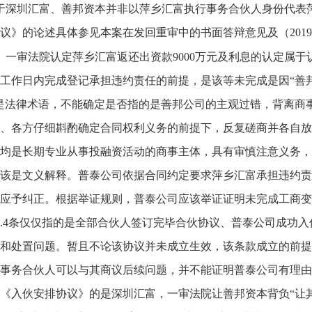
于深圳汇富、善邦资本并非以萍乡汇富执行事务合伙人身份代表
议》的论述具体参见本案在发回重审中的书面答辩意见及（2019
、一审法院认定萍乡汇富返还出资款9000万元及利息的认定属于认
个工作日内完成登记承担违约责任的前提，是该等未完成是因“善
是法律术语，不能确定是否指的是善邦公司的主观过错，背离商
、各方仔细斟酌确定合同权利义务的前提下，反复磋商并各自放
均是长期专业从事投融资活动的商事主体，具有审慎注意义务，
该是文义解释。普泰公司依据合同约定要求萍乡汇富承担违约责
应予纠正。根据举证规则，普泰公司应该举证证明未完成工商变
5.4条仅仅指的是全部合伙人签订完毕合伙协议、普泰公司成功
和处置问题。暂且不论该协议并未成立生效，该条款成立的前提
事务合伙人可以与其商议后续问题，并不能证明普泰公司有理由
《入伙安排协议》的是深圳汇富，一审法院让善邦资本背负“让