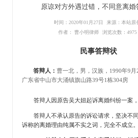
原谅对方外遇过错，不同意离婚
时间：2020年01月27日
来源：本站
作者： 曹小明律师
浏览次数：497
民事答辩
状
答辩人：
曹一北
，男，汉族，
1
990
年
9月
广东省中山市大涌镇旗山路
3
9
号
1栋3
04
房
答辩人因原告
吴大妞
起诉离婚纠纷一案
答辩人不承认原告的诉讼请求，坚决不同
诉称的离婚理由纯属不实之词，完全不成立