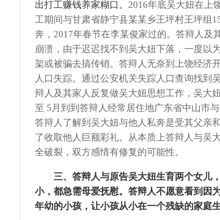
出打工赚钱养家糊口。
2
016
年底
吴大妞
在上
工期间与甘肃省静宁县
某某
乡王坪村王坪组
1
奔，
2
017
年春节在
李某俊
家过的。答辩人及
崩溃，由于迟迟找不到
吴大妞
下落，一度以
架或被骗去搞传销。答辩人无奈到上饶经济
人口失踪。通过公安机关失踪人口查询找到
辩人及其家人反复做
吴大妞
思想工作，
吴大
至
5
月到到答辩人经常居住地广东省中山市与
答辩人了解到
吴大妞
与他人私奔是受其父亲
了收取他人巨额彩礼。从本质上答辩人与
吴
全破裂，双方感情有修复的可能性。
三
、
答辩人与原告
吴大妞
生育两个女儿
小，都急需母爱抚慰
。
答辩人
不愿意看到因
年幼的小孩，让小孩从小在一个残缺的家庭