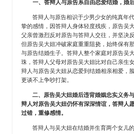
一、答辩人与原告
系自由恋爱结婚
，婚
答辩人与原告相识于少男少女的纯真年
挚的感情，因答辩人身体轻度残疾，原告
吴
父亲曾激烈反对原告与答辩人交往，并坚决
但原告
吴大妞
冲破家庭重重阻挠，始终保有
与原告结婚生子。答辩人整个家庭对原告
吴
珠，答辩人父母对原告
吴大妞
比对自己亲生
辩人与原告
吴大妞
从恋爱到结婚相亲相爱，
更谈不上争吵打架。
二、原告
吴大妞
婚后违背婚姻忠实义务
辩人对原告
吴大妞
仍怀有深深情谊，答辩人
过错，重修感情。
答辩人与
吴大妞
在结婚并生育两个女儿