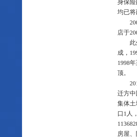
身保险
均已将
2
店于2
此
成，1
199
顶。
2
迁方中
集体土
口1人
113
房屋、