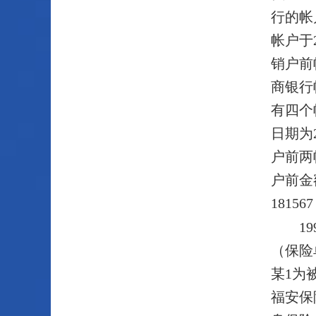
行的帐
帐户于2
销户前帐
商银行
有四个
日期为
户前两
户前金
18156
1
（保险
某1为
福安保