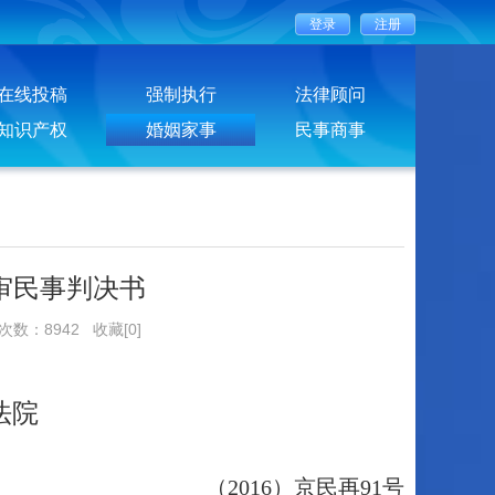
在线投稿
强制执行
法律顾问
知识产权
婚姻家事
民事商事
审民事判决书
览次数：8942
收藏[0]
法院
（2016）京民再91号