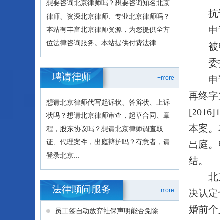
想要咨询北京律师吗？想要咨询知名北京
抗
律师、资深北京律师、专业北京律师吗？
申
本站有丰富北京律师资源，为您提供全方
位法律咨询服务。本站提供付费法律...
被
委
聘请律师
申
+more
再终字
想请北京律师代写起诉状、答辩状、上诉
[201
状吗？想请北京律师审查，起草合同、章
本案。
程，股东协议吗？想请北京律师调查取
证、代理案件，出庭辩护吗？有意者，请
出庭。
登录北京...
结。
北
法律顾问服务
+more
决认定
婚前个
员工签自动放弃社保声明能否免除...