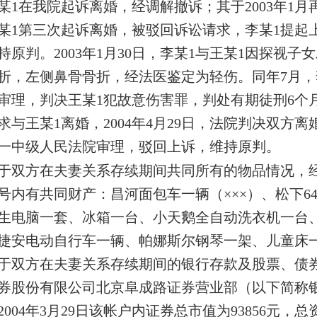
某1在我院起诉离婚，经调解撤诉；其于2003年1月再
李某1第三次起诉离婚，被驳回诉讼请求，李某1提
持原判。2003年1月30日，李某1与王某1因探视
折，左侧鼻骨骨折，经法医鉴定为轻伤。同年7月，
审理，判决王某1犯故意伤害罪，判处有期徒刑6个月
求与王某1离婚，2004年4月29日，法院判决双方
一中级人民法院审理，驳回上诉，维持原判。
于双方在夫妻关系存续期间共同所有的物品情况，经
2号内有共同财产：昌河面包车一辆（×××）、松下6
生电脑一套、冰箱一台、小天鹅全自动洗衣机一台、
捷安电动自行车一辆、帕娜斯尔钢琴一架、儿童床
于双方在夫妻关系存续期间的银行存款及股票、债
券股份有限公司北京阜成路证券营业部（以下简称
2004年3月29日该帐户内证券总市值为93856元，总