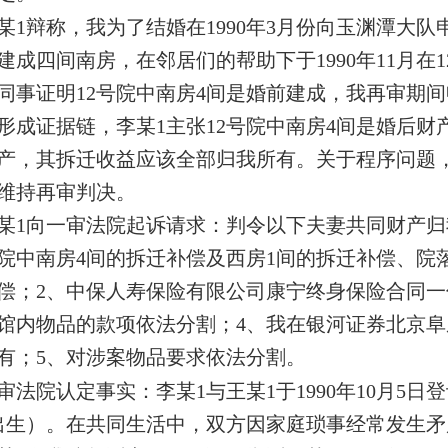
某1辩称，我为了结婚在1990年3月份向玉渊潭大
建成四间南房，在邻居们的帮助下于1990年11月在
同事证明12号院中南房4间是婚前建成，我再审期间
形成证据链，李某1主张12号院中南房4间是婚后财
产，其拆迁收益应该全部归我所有。关于程序问题
维持再审判决。
某1向一审法院起诉请求：判令以下夫妻共同财产归我
号院中南房4间的拆迁补偿及西房1间的拆迁补偿、院
偿；2、中保人寿保险有限公司康宁终身保险合同一
馆内物品的款项依法分割；4、我在银河证券北京
有；5、对涉案物品要求依法分割。
审法院认定事实：李某1与王某1于1990年10月5日
出生）。在共同生活中，双方因家庭琐事经常发生矛盾，并