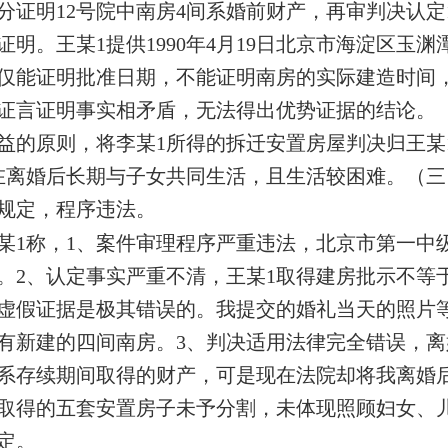
分证明12号院中南房4间系婚前财产，再审判决认定
证明。王某1提供1990年4月19日北京市海淀区
仅能证明批准日期，不能证明南房的实际建造时间，
证言证明事实相矛盾，无法得出优势证据的结论。
益的原则，将李某1所得的拆迁安置房屋判决归王某
在离婚后长期与子女共同生活，且生活较困难。（
规定，程序违法。
某1称，1、案件审理程序严重违法，北京市第一中
。2、认定事实严重不清，王某1取得建房批示不等
虚假证据是极其错误的。我提交的婚礼当天的照片
有新建的四间南房。3、判决适用法律完全错误，
系存续期间取得的财产，可是现在法院却将我离婚
取得的五套安置房子未予分割，未体现照顾妇女、
定。