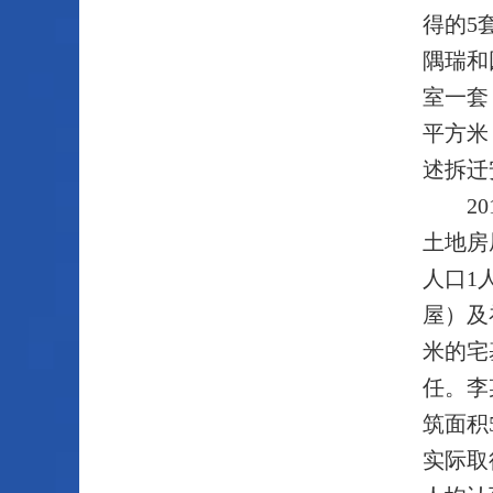
得的5
隅瑞和
室一套
平方米
述拆迁
2
土地房
人口1
屋）及
米的宅
任。李
筑面积
实际取