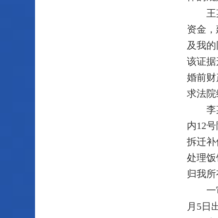
王
资金，
及我的
该证据
婚前财
求法院
李
内12
拆迁补
处理饭
归我所
一
月5日