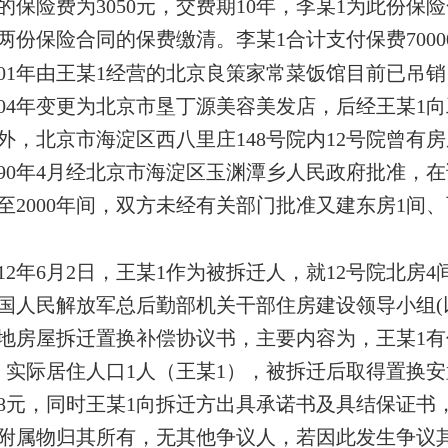
的保险费为3050元，交费期10年，李某1为此份保险
两份保险合同的保费缴清。李某1合计支付保费7000
001年由王某1经营的北京良策家常菜饭馆目前已吊
004年变更为北京市垦丁源美容美发店，后经王某1向
外，北京市海淀区西八里庄148号院内12号院曾有房屋
990年4月经北京市海淀区玉渊潭乡人民政府批准，
8年至2000年间，双方未经有关部门批准又建东房1
012年6月2日，王某1作为被拆迁人，就12号院北房
国人民解放军总后勤部机关干部住房建设领导小组(
地房屋拆迁置换补偿协议书，主要内容为，王某1有住
，实际居住人口1人（王某1），被拆迁后取得置换安
6828元，同时王某1向拆迁方出具承诺书及具结保证书
附属物归其所有，无其他争议人，若因此发生争议