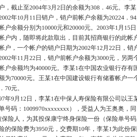
户，截止至2004年3月2日的余额为308．46元。
002年10月11日销户，销户前帐户余额为20224．9
户余额分别为10000元和20000元。2003年1月1
帐户内，随即将此款取出，目前其招商银行的此帐户余
帐户，一个帐户的销户日期为2002年12月22日，销
2002年11月22日，销户前帐户余额为3000元，另两
帐户余额均为40000元。李某1在中国农业银行存有国
额为70000元。王某1在中国建设银行有储蓄帐户一个
7．70元。
997年9月12日，李某1在中保人寿保险有限公司以
单号码：1009970xxxxxxxx），受益人为王奥
被保险人，为其投保康宁终身保险一份（保险单号码：100
险的保险费为3950元，交费期10年，李某1为此份保