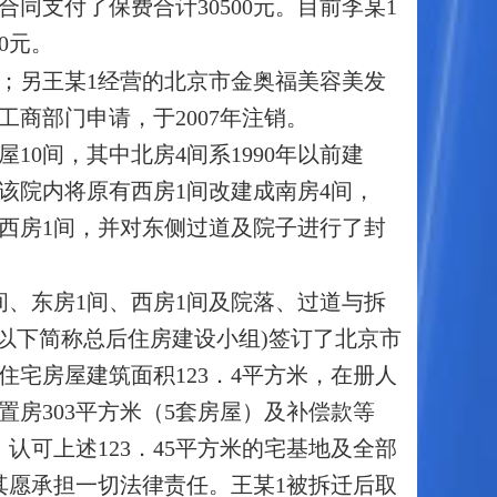
合同支付了保费合计30500元。目前李某1
0元。
销；另王某1经营的北京市金奥福美容美发
工商部门申请，于2007年注销。
10间，其中北房4间系1990年以前建
在该院内将原有西房1间改建成南房4间，
间、西房1间，并对东侧过道及院子进行了封
4间、东房1间、西房1间及院落、过道与拆
以下简称总后住房建设小组)签订了北京市
宅房屋建筑面积123．4平方米，在册人
置房303平方米（5套房屋）及补偿款等
，认可上述123．45平方米的宅基地及全部
其愿承担一切法律责任。王某1被拆迁后取