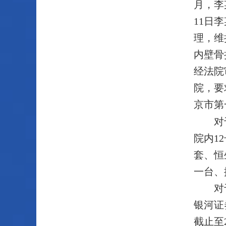
月，李
11日
理，维
内壁骨
经法院
院，要
京市第
对
院内1
套、恒
一台、
对
银河证
截止至