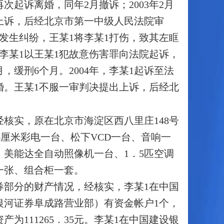
次起诉离婚，同年2月撤诉；2003年2月
起上诉，后经北京市第一中级人民法院审
子女发生纠纷，王某1将李某1打伤，致其左眶
李某1以王某1犯故意伤害罪向法院起诉，
，缓刑6个月。2004年，李某1起诉至法
离婚。王某1不服一审判决提出上诉，后经北
核实，原在北京市海淀区西八里庄148号
4厘米彩电一台、松下VCD一台、音响一
美能达全自动照像机一台、1．5匹空调
一张、组合柜一套。
券部分的财产情况，经核实，李某1在中国
银河证券阜成路营业部）有资金帐户1个，
资产为111265．35元。李某1在中国建设银