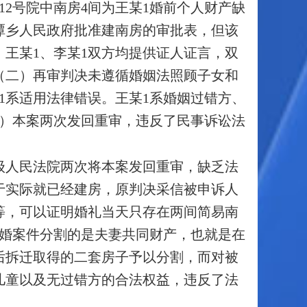
12号院中南房4间为王某1婚前个人财产缺
玉渊潭乡人民政府批准建南房的审批表，但该
王某1、李某1双方均提供证人证言，双
（二）再审判决未遵循婚姻法照顾子女和
1系适用法律错误。王某1系婚姻过错方、
三）本案两次发回重审，违反了民事诉讼法
级人民法院两次将本案发回重审，缺乏法
于实际就已经建房，原判决采信被申诉人
等，可以证明婚礼当天只存在两间简易南
离婚案件分割的是夫妻共同财产，也就是在
后拆迁取得的二套房子予以分割，而对被
儿童以及无过错方的合法权益，违反了法