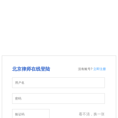
聘请律师须知
法律咨询须知
首席律师
法律咨询
聘请律师
法律人”会员注册须知
公司企业
金融证券
建筑房地产
投稿须知
聘请律师须知
北京律师在线登陆
没有账号?
立即注册
看不清，换一张